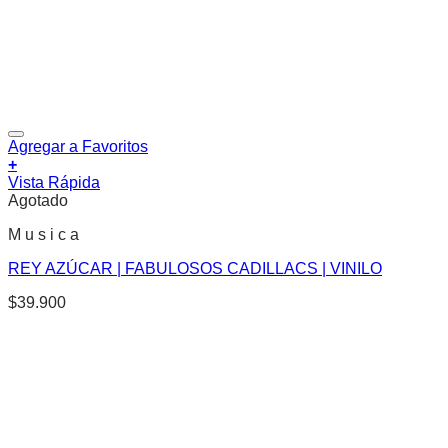
Agregar a Favoritos
+
Vista Rápida
Agotado
M u s i c a
REY AZÚCAR | FABULOSOS CADILLACS | VINILO
$
39.900