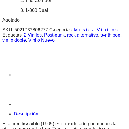
The Corridor
1-800 Dual
Agotado
SKU:
5021732806277
Categorías:
M u s i c a
,
V i n i l o s
Etiquetas:
2 Vinilos
,
Post-punk
,
rock alternativo
,
synth pop
,
vinilo doble
,
Vinilo Nuevo
Descripción
El álbum
Invisible
(1995) es considerado por muchos la
obra cumbre de
La Ley
. Tras la trágica muerte de su