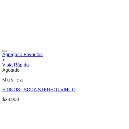
Agregar a Favoritos
+
Vista Rápida
Agotado
M u s i c a
SIGNOS | SODA STEREO | VINILO
$
28.900