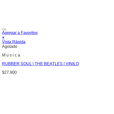
Agregar a Favoritos
+
Vista Rápida
Agotado
M u s i c a
RUBBER SOUL | THE BEATLES | VINILO
$
27.900