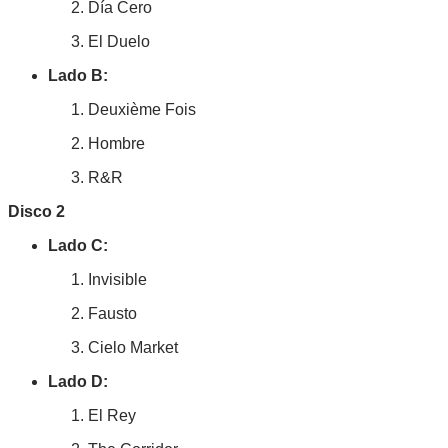
Día Cero
El Duelo
Lado B:
Deuxième Fois
Hombre
R&R
Disco 2
Lado C:
Invisible
Fausto
Cielo Market
Lado D:
El Rey