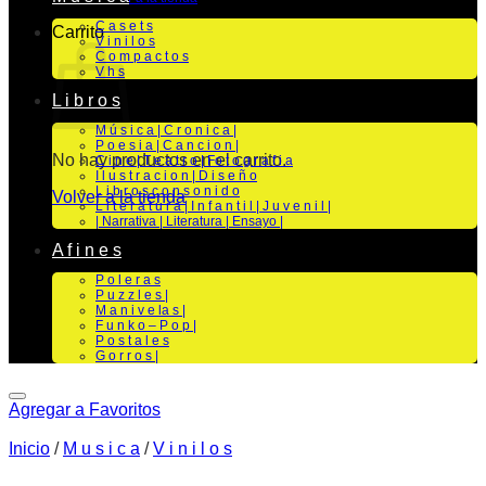
C a s e t s
Carrito
V i n i l o s
C o m p a c t o s
V h s
L i b r o s
M ú s i c a | C r o n i c a |
P o e s i a | C a n c i o n |
No hay productos en el carrito.
C i n e | T e a t r o | Fo t o g r a f i a
I l u s t r a c i o n | D i s e ñ o
L i b r o s c o n s o n i d o
Volver a la tienda
L i t e r a t u r a | I n f a n t i l | J u v e n i l |
| Narrativa | Literatura | Ensayo |
A f i n e s
P o l e r a s
P u z z l e s |
M a n i v e la s |
F u n k o – P o p |
P o s t a l e s
G o r r o s |
Agregar a Favoritos
Inicio
/
M u s i c a
/
V i n i l o s