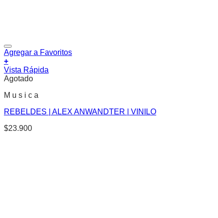
Agregar a Favoritos
+
Vista Rápida
Agotado
M u s i c a
REBELDES | ALEX ANWANDTER | VINILO
$
23.900