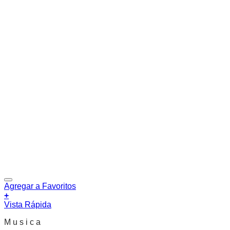
Agregar a Favoritos
+
Vista Rápida
M u s i c a