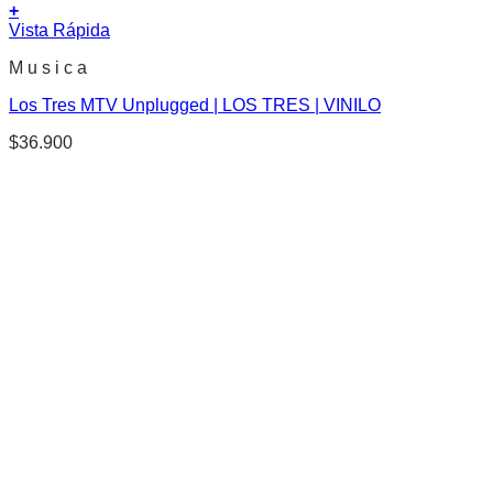
+
Vista Rápida
M u s i c a
Los Tres MTV Unplugged | LOS TRES | VINILO
$
36.900