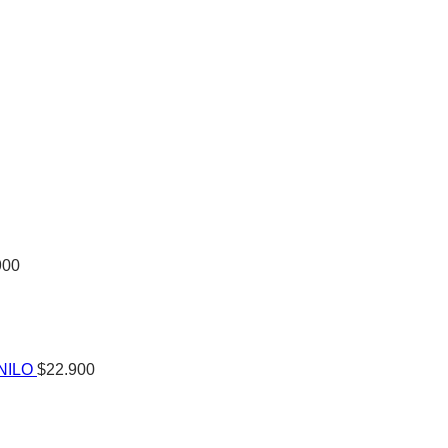
900
NILO
$
22.900