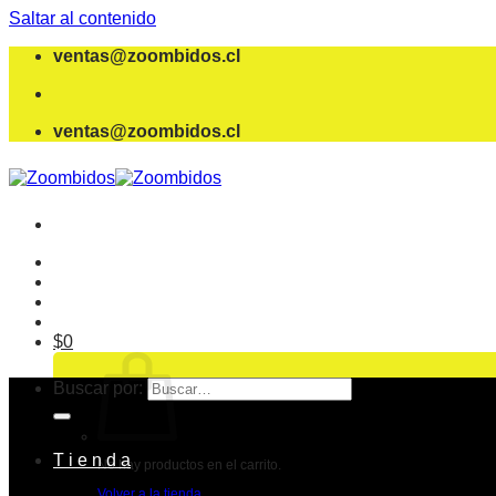
Saltar al contenido
ventas@zoombidos.cl
ventas@zoombidos.cl
$
0
Buscar por:
T i e n d a
No hay productos en el carrito.
Volver a la tienda