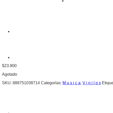
$
23.900
Agotado
SKU:
888751038714
Categorías:
M u s i c a
,
V i n i l o s
Etiqu