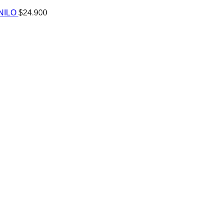
NILO
$
24.900