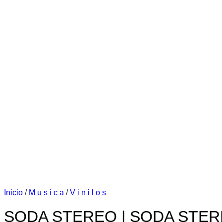
Inicio
/
M u s i c a
/
V i n i l o s
SODA STEREO | SODA STERE