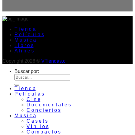
T i e n d a
P e l í c u l a s
M u s i c a
L i b r o s
A f i n e s
Copyright 2026 ©
VTiendas.cl
Buscar por:
T i e n d a
P e l í c u l a s
C i n e
D o c u m e n t a l e s
C o n c i e r t o s
M u s i c a
C a s e t s
V i n i l o s
C o m p a c t o s