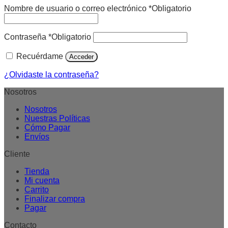
Nombre de usuario o correo electrónico
*
Obligatorio
Contraseña
*
Obligatorio
Recuérdame
Acceder
¿Olvidaste la contraseña?
Nosotros
Nosotros
Nuestras Políticas
Cómo Pagar
Envíos
Cliente
Tienda
Mi cuenta
Carrito
Finalizar compra
Pagar
Contacto