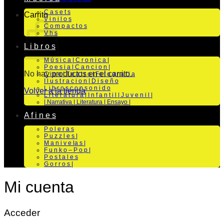
C a s e t s
Carrito
V i n i l o s
C o m p a c t o s
V h s
L i b r o s
M ú s i c a | C r o n i c a |
P o e s i a | C a n c i o n |
No hay productos en el carrito.
C i n e | T e a t r o | Fo t o g r a f i a
I l u s t r a c i o n | D i s e ñ o
L i b r o s c o n s o n i d o
Volver a la tienda
L i t e r a t u r a | I n f a n t i l | J u v e n i l |
| Narrativa | Literatura | Ensayo |
A f i n e s
P o l e r a s
P u z z l e s |
M a n i v e la s |
F u n k o – P o p |
P o s t a l e s
G o r r o s |
Mi cuenta
Acceder