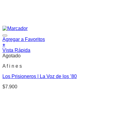
Agregar a Favoritos
+
Vista Rápida
Agotado
A f i n e s
Los Prisioneros | La Voz de los ’80
$
7.900