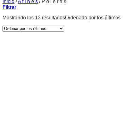
Inicio
/
A f i n e s
/
P o l e r a s
Filtrar
Mostrando los 13 resultados
Ordenado por los últimos