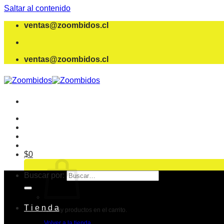
Saltar al contenido
ventas@zoombidos.cl
ventas@zoombidos.cl
$
0
Buscar por:
T i e n d a
No hay productos en el carrito.
Volver a la tienda