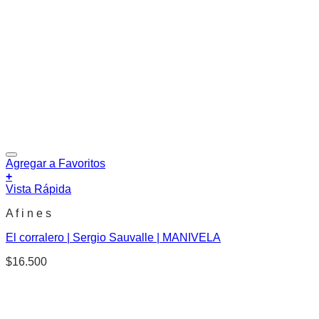
Agregar a Favoritos
+
Vista Rápida
A f i n e s
El corralero | Sergio Sauvalle | MANIVELA
$
16.500