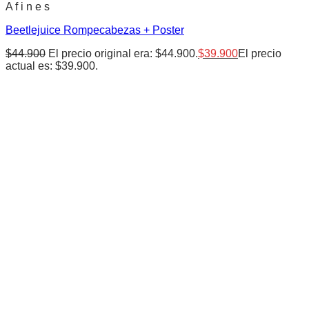
A f i n e s
Beetlejuice Rompecabezas + Poster
$
44.900
El precio original era: $44.900.
$
39.900
El precio
actual es: $39.900.