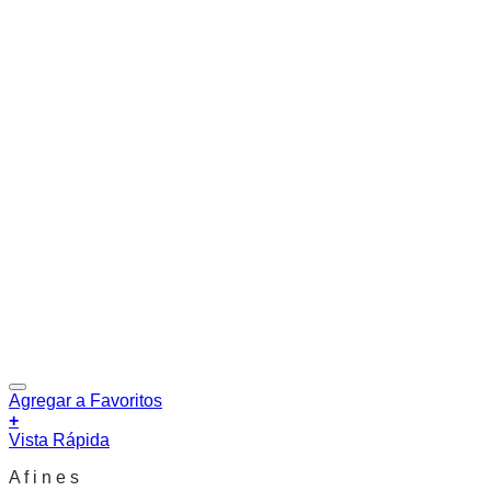
Agregar a Favoritos
+
Vista Rápida
A f i n e s