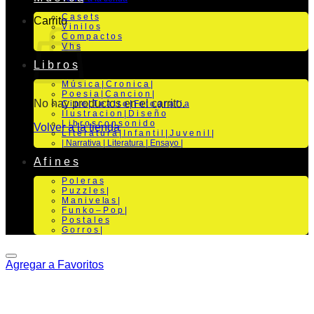
C a s e t s
Carrito
V i n i l o s
C o m p a c t o s
V h s
L i b r o s
M ú s i c a | C r o n i c a |
P o e s i a | C a n c i o n |
No hay productos en el carrito.
C i n e | T e a t r o | Fo t o g r a f i a
I l u s t r a c i o n | D i s e ñ o
L i b r o s c o n s o n i d o
Volver a la tienda
L i t e r a t u r a | I n f a n t i l | J u v e n i l |
| Narrativa | Literatura | Ensayo |
A f i n e s
P o l e r a s
P u z z l e s |
M a n i v e la s |
F u n k o – P o p |
P o s t a l e s
G o r r o s |
Agregar a Favoritos