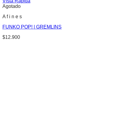
Vista Rápida
Agotado
A f i n e s
FUNKO POP! | GREMLINS
$
12.900