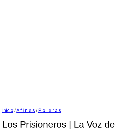
Inicio
/
A f i n e s
/
P o l e r a s
Los Prisioneros | La Voz de