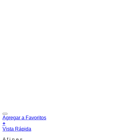
Agregar a Favoritos
+
Vista Rápida
A f i n e s