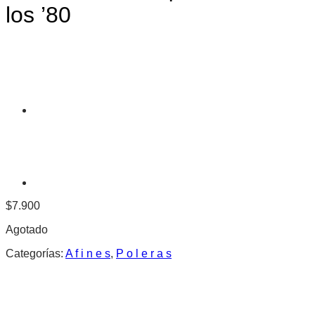
los ’80
$
7.900
Agotado
Categorías:
A f i n e s
,
P o l e r a s