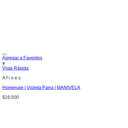
Agregar a Favoritos
+
Vista Rápida
A f i n e s
Homenaje | Violeta Parra | MANIVELA
$
16.500