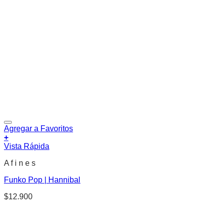
Agregar a Favoritos
+
Vista Rápida
A f i n e s
Funko Pop | Hannibal
$
12.900