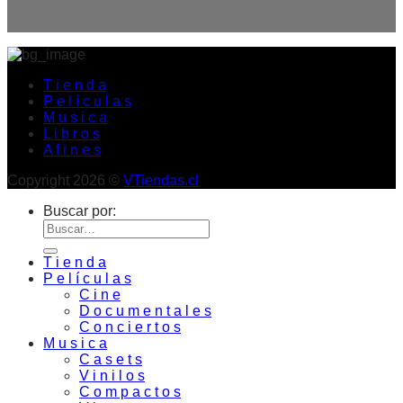
T i e n d a
P e l í c u l a s
M u s i c a
L i b r o s
A f i n e s
Copyright 2026 ©
VTiendas.cl
Buscar por:
T i e n d a
P e l í c u l a s
C i n e
D o c u m e n t a l e s
C o n c i e r t o s
M u s i c a
C a s e t s
V i n i l o s
C o m p a c t o s