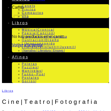
C a s e t s
Carrito
V i n i l o s
C o m p a c t o s
V h s
L i b r o s
M ú s i c a | C r o n i c a |
P o e s i a | C a n c i o n |
No hay productos en el carrito.
C i n e | T e a t r o | Fo t o g r a f i a
I l u s t r a c i o n | D i s e ñ o
L i b r o s c o n s o n i d o
Volver a la tienda
L i t e r a t u r a | I n f a n t i l | J u v e n i l |
| Narrativa | Literatura | Ensayo |
A f i n e s
P o l e r a s
P u z z l e s |
M a n i v e la s |
F u n k o – P o p |
P o s t a l e s
G o r r o s |
L i b r o s
C i n e | T e a t r o | F o t o g r a f i a