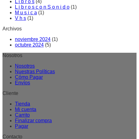
L i b r o s
(4)
L i b r o s c o n S o n i d o
(1)
M u s i c a
(1)
V h s
(1)
Archivos
noviembre 2024
(1)
octubre 2024
(5)
Nosotros
Nosotros
Nuestras Políticas
Cómo Pagar
Envíos
Cliente
Tienda
Mi cuenta
Carrito
Finalizar compra
Pagar
Contacto