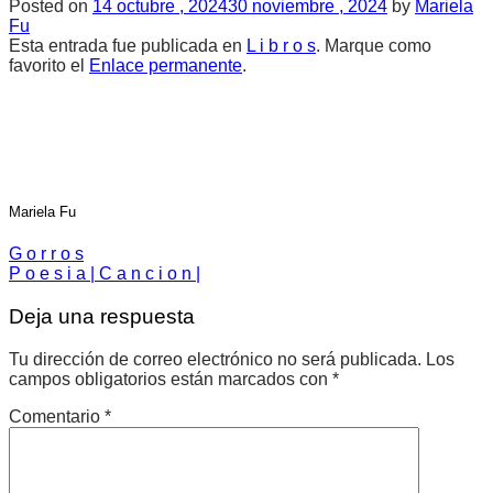
Posted on
14 octubre , 2024
30 noviembre , 2024
by
Mariela
Fu
Esta entrada fue publicada en
L i b r o s
. Marque como
favorito el
Enlace permanente
.
Mariela Fu
G o r r o s
P o e s i a | C a n c i o n |
Deja una respuesta
Tu dirección de correo electrónico no será publicada.
Los
campos obligatorios están marcados con
*
Comentario
*