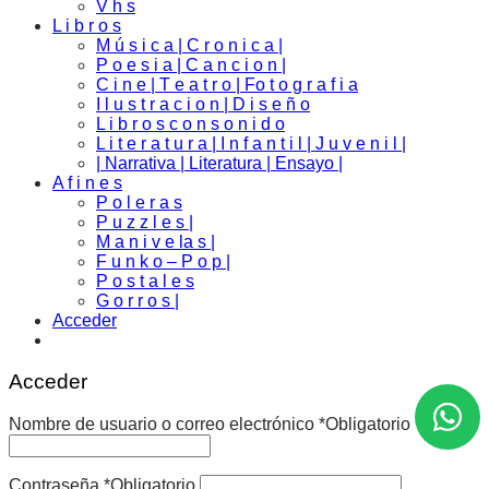
V h s
L i b r o s
M ú s i c a | C r o n i c a |
P o e s i a | C a n c i o n |
C i n e | T e a t r o | Fo t o g r a f i a
I l u s t r a c i o n | D i s e ñ o
L i b r o s c o n s o n i d o
L i t e r a t u r a | I n f a n t i l | J u v e n i l |
| Narrativa | Literatura | Ensayo |
A f i n e s
P o l e r a s
P u z z l e s |
M a n i v e la s |
F u n k o – P o p |
P o s t a l e s
G o r r o s |
Acceder
Acceder
Nombre de usuario o correo electrónico
*
Obligatorio
Contraseña
*
Obligatorio