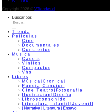
A f i n e s
Copyright 2026 ©
VTiendas.cl
Buscar por:
T i e n d a
P e l í c u l a s
C i n e
D o c u m e n t a l e s
C o n c i e r t o s
M u s i c a
C a s e t s
V i n i l o s
C o m p a c t o s
V h s
L i b r o s
M ú s i c a | C r o n i c a |
P o e s i a | C a n c i o n |
C i n e | T e a t r o | Fo t o g r a f i a
I l u s t r a c i o n | D i s e ñ o
L i b r o s c o n s o n i d o
L i t e r a t u r a | I n f a n t i l | J u v e n i l |
| Narrativa | Literatura | Ensayo |