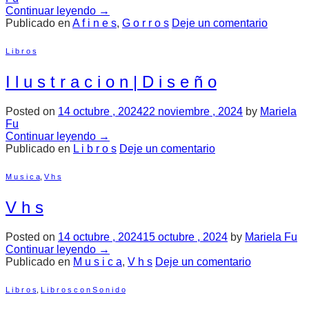
Continuar leyendo
→
Publicado en
A f i n e s
,
G o r r o s
Deje un comentario
L i b r o s
I l u s t r a c i o n | D i s e ñ o
Posted on
14 octubre , 2024
22 noviembre , 2024
by
Mariela
Fu
Continuar leyendo
→
Publicado en
L i b r o s
Deje un comentario
M u s i c a
,
V h s
V h s
Posted on
14 octubre , 2024
15 octubre , 2024
by
Mariela Fu
Continuar leyendo
→
Publicado en
M u s i c a
,
V h s
Deje un comentario
L i b r o s
,
L i b r o s c o n S o n i d o