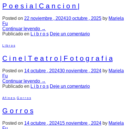
P o e s i a | C a n c i o n |
Posted on
22 noviembre , 2024
10 octubre , 2025
by
Mariela
Fu
Continuar leyendo
→
Publicado en
L i b r o s
Deje un comentario
L i b r o s
C i n e | T e a t r o | F o t o g r a f i a
Posted on
14 octubre , 2024
30 noviembre , 2024
by
Mariela
Fu
Continuar leyendo
→
Publicado en
L i b r o s
Deje un comentario
A f i n e s
,
G o r r o s
G o r r o s
Posted on
14 octubre , 2024
15 noviembre , 2024
by
Mariela
Fu