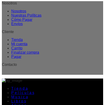
Nosotros
Nosotros
Nuestras Políticas
Cómo Pagar
Envíos
Cliente
Tienda
Mi cuenta
Carrito
Finalizar compra
Pagar
Contacto
T i e n d a
P e l í c u l a s
M u s i c a
L i b r o s