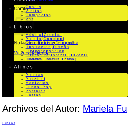
C a s e t s
Carrito
V i n i l o s
C o m p a c t o s
V h s
L i b r o s
M ú s i c a | C r o n i c a |
P o e s i a | C a n c i o n |
No hay productos en el carrito.
C i n e | T e a t r o | Fo t o g r a f i a
I l u s t r a c i o n | D i s e ñ o
L i b r o s c o n s o n i d o
Volver a la tienda
L i t e r a t u r a | I n f a n t i l | J u v e n i l |
| Narrativa | Literatura | Ensayo |
A f i n e s
P o l e r a s
P u z z l e s |
M a n i v e la s |
F u n k o – P o p |
P o s t a l e s
G o r r o s |
Archivos del Autor:
Mariela Fu
L i b r o s