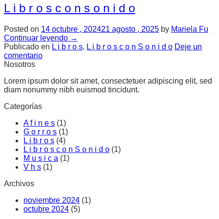
L i b r o s c o n s o n i d o
Posted on
14 octubre , 2024
21 agosto , 2025
by
Mariela Fu
Continuar leyendo
→
Publicado en
L i b r o s
,
L i b r o s c o n S o n i d o
Deje un
comentario
Nosotros
Lorem ipsum dolor sit amet, consectetuer adipiscing elit, sed
diam nonummy nibh euismod tincidunt.
Categorías
A f i n e s
(1)
G o r r o s
(1)
L i b r o s
(4)
L i b r o s c o n S o n i d o
(1)
M u s i c a
(1)
V h s
(1)
Archivos
noviembre 2024
(1)
octubre 2024
(5)