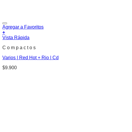
Agregar a Favoritos
+
Vista Rápida
C o m p a c t o s
Varios | Red Hot + Rio | Cd
$
9.900