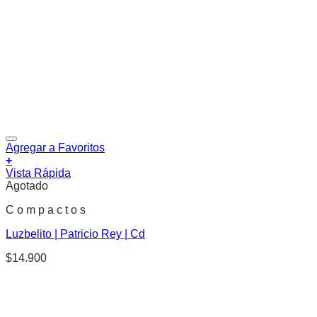
Agregar a Favoritos
+
Vista Rápida
Agotado
C o m p a c t o s
Luzbelito | Patricio Rey | Cd
$
14.900