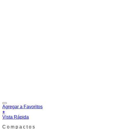
Agregar a Favoritos
+
Vista Rápida
C o m p a c t o s