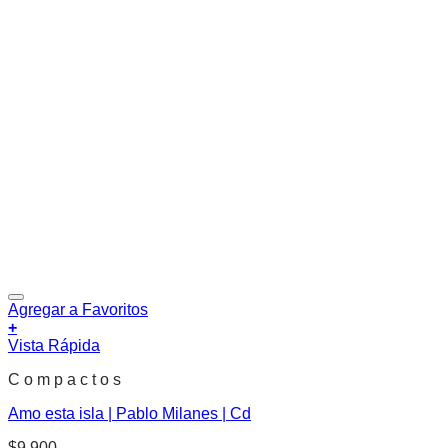
Agregar a Favoritos
+
Vista Rápida
C o m p a c t o s
Amo esta isla | Pablo Milanes | Cd
$
9.900