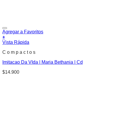
Agregar a Favoritos
+
Vista Rápida
C o m p a c t o s
Imitacao Da VIda | Maria Bethania | Cd
$
14.900