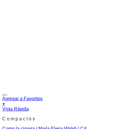
Agregar a Favoritos
+
Vista Rápida
C o m p a c t o s
Como la cigarra | María Elena Walsh | Cd