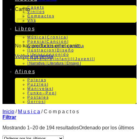
C a s e t s
Carrito
V i n i l o s
C o m p a c t o s
V h s
L i b r o s
M ú s i c a | C r o n i c a |
P o e s i a | C a n c i o n |
No hay productos en el carrito.
C i n e | T e a t r o | Fo t o g r a f i a
I l u s t r a c i o n | D i s e ñ o
L i b r o s c o n s o n i d o
Volver a la tienda
L i t e r a t u r a | I n f a n t i l | J u v e n i l |
| Narrativa | Literatura | Ensayo |
A f i n e s
P o l e r a s
P u z z l e s |
M a n i v e la s |
F u n k o – P o p |
P o s t a l e s
G o r r o s |
Inicio
/
M u s i c a
/
C o m p a c t o s
Filtrar
Mostrando 1–20 de 194 resultados
Ordenado por los últimos