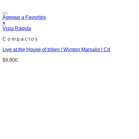
Agregar a Favoritos
+
Vista Rápida
C o m p a c t o s
Live at the House of tribes | Wynton Marsalis | Cd
$
9.900