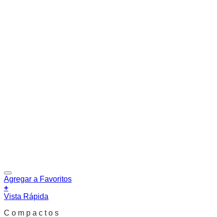
Agregar a Favoritos
+
Vista Rápida
C o m p a c t o s