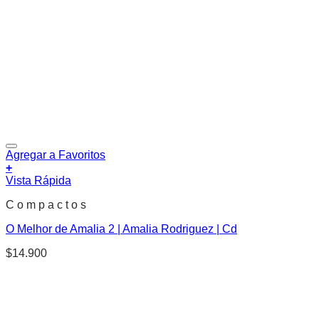
Agregar a Favoritos
+
Vista Rápida
C o m p a c t o s
O Melhor de Amalia 2 | Amalia Rodriguez | Cd
$
14.900