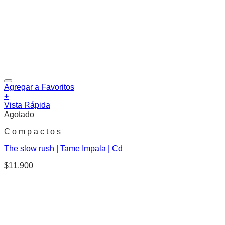
Agregar a Favoritos
+
Vista Rápida
Agotado
C o m p a c t o s
The slow rush | Tame Impala | Cd
$
11.900