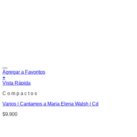
Agregar a Favoritos
+
Vista Rápida
C o m p a c t o s
Varios | Cantamos a Maria Elena Walsh | Cd
$
9.900