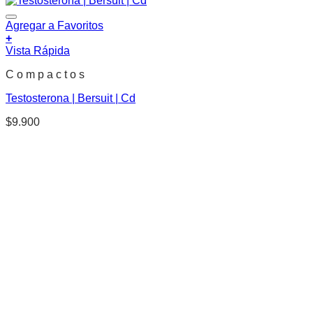
Agregar a Favoritos
+
Vista Rápida
C o m p a c t o s
Testosterona | Bersuit | Cd
$
9.900