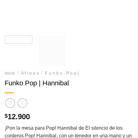
Inicio
/
A f i n e s
/
F u n k o - P o p |
Funko Pop | Hannibal
12.900
$
¡Pon la mesa para Pop! Hannibal de El silencio de los
corderos Pop! Hannibal, con un tenedor en una mano y un