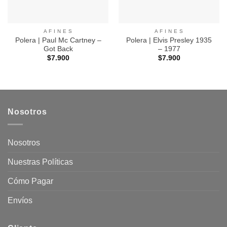
A F I N E S
A F I N E S
Polera | Paul Mc Cartney –
Polera | Elvis Presley 1935
Got Back
– 1977
$
7.900
$
7.900
Nosotros
Nosotros
Nuestras Políticas
Cómo Pagar
Envíos