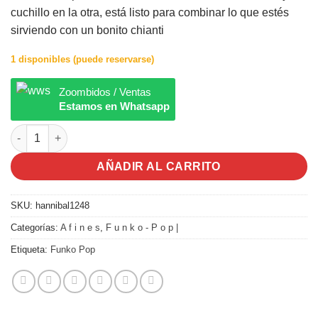
cuchillo en la otra, está listo para combinar lo que estés
sirviendo con un bonito chianti
1 disponibles (puede reservarse)
Zoombidos / Ventas
Estamos en Whatsapp
Funko Pop | Hannibal cantidad
AÑADIR AL CARRITO
SKU:
hannibal1248
Categorías:
A f i n e s
,
F u n k o - P o p |
Etiqueta:
Funko Pop