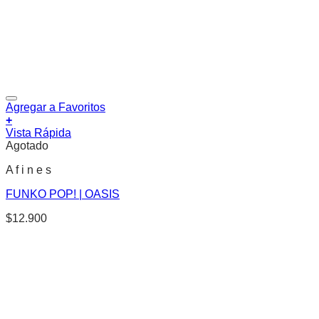
Agregar a Favoritos
+
Vista Rápida
Agotado
A f i n e s
FUNKO POP! | OASIS
$
12.900