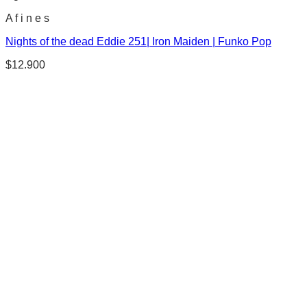
A f i n e s
Nights of the dead Eddie 251| Iron Maiden | Funko Pop
$
12.900