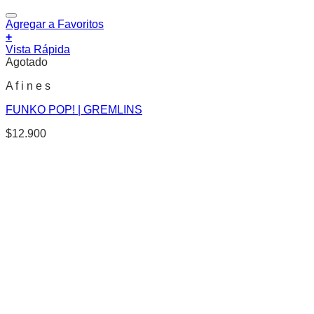
Agregar a Favoritos
+
Vista Rápida
Agotado
A f i n e s
FUNKO POP! | GREMLINS
$
12.900