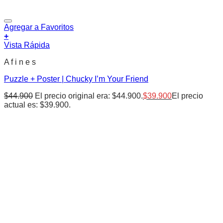
Agregar a Favoritos
+
Vista Rápida
A f i n e s
Puzzle + Poster | Chucky I’m Your Friend
$
44.900
El precio original era: $44.900.
$
39.900
El precio
actual es: $39.900.