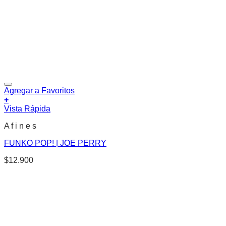
Agregar a Favoritos
+
Vista Rápida
A f i n e s
FUNKO POP! | JOE PERRY
$
12.900