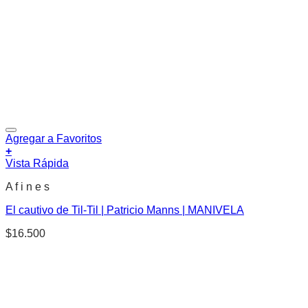
Agregar a Favoritos
+
Vista Rápida
A f i n e s
El cautivo de Til-Til | Patricio Manns | MANIVELA
$
16.500