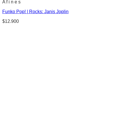
A f i n e s
Funko Pop! | Rocks: Janis Joplin
$
12.900