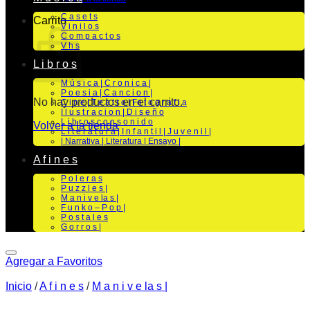
C a s e t s
Carrito
V i n i l o s
C o m p a c t o s
V h s
L i b r o s
M ú s i c a | C r o n i c a |
P o e s i a | C a n c i o n |
No hay productos en el carrito.
C i n e | T e a t r o | Fo t o g r a f i a
I l u s t r a c i o n | D i s e ñ o
L i b r o s c o n s o n i d o
Volver a la tienda
L i t e r a t u r a | I n f a n t i l | J u v e n i l |
| Narrativa | Literatura | Ensayo |
A f i n e s
P o l e r a s
P u z z l e s |
M a n i v e la s |
F u n k o – P o p |
P o s t a l e s
G o r r o s |
Agregar a Favoritos
Inicio
/
A f i n e s
/
M a n i v e la s |