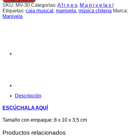
SKU:
MV-30
Categorías:
A f i n e s
,
M a n i v e la s |
Etiquetas:
caja musical
,
manivela
,
música chilena
Marca:
Manivela
Descripción
ESCÚCHALA AQUÍ
Tamaño con empaque: 8 x 10 x 3.5 cm
Productos relacionados