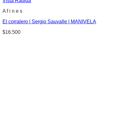
Vista Rápida
A f i n e s
El corralero | Sergio Sauvalle | MANIVELA
$
16.500