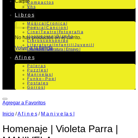
Carrito
C o m p a c t o s
V h s
L i b r o s
M ú s i c a | C r o n i c a |
P o e s i a | C a n c i o n |
C i n e | T e a t r o | Fo t o g r a f i a
I l u s t r a c i o n | D i s e ñ o
No hay productos en el carrito.
L i b r o s c o n s o n i d o
L i t e r a t u r a | I n f a n t i l | J u v e n i l |
Volver a la tienda
| Narrativa | Literatura | Ensayo |
A f i n e s
P o l e r a s
P u z z l e s |
M a n i v e la s |
F u n k o – P o p |
P o s t a l e s
G o r r o s |
Agregar a Favoritos
Inicio
/
A f i n e s
/
M a n i v e la s |
Homenaje | Violeta Parra |