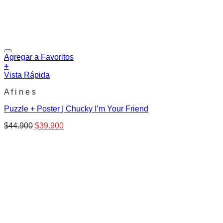
Agregar a Favoritos
+
Vista Rápida
A f i n e s
Puzzle + Poster | Chucky I’m Your Friend
El
El
$
44.900
$
39.900
precio
precio
original
actual
era:
es:
$44.900.
$39.900.