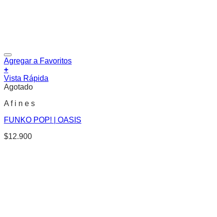
Agregar a Favoritos
+
Vista Rápida
Agotado
A f i n e s
FUNKO POP! | OASIS
$
12.900