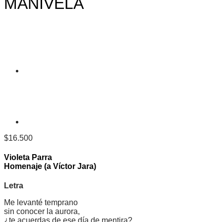
MANIVELA
$
16.500
Violeta Parra
Homenaje (a Víctor Jara)
Letra
M
e levanté temprano
sin conocer la aurora,
¿te acuerdas de ese día de mentira?