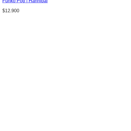
Funko Pop | Hannibal
$
12.900