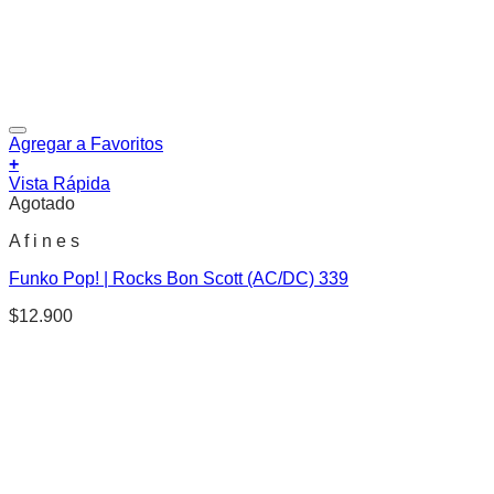
Agregar a Favoritos
+
Vista Rápida
Agotado
A f i n e s
Funko Pop! | Rocks Bon Scott (AC/DC) 339
$
12.900