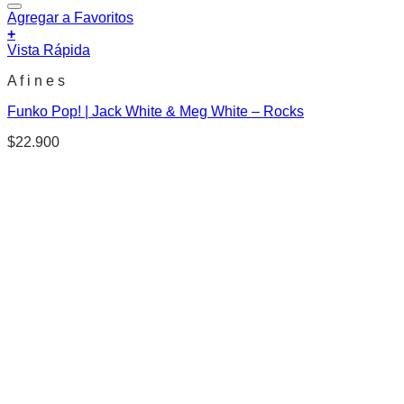
Agregar a Favoritos
+
Vista Rápida
A f i n e s
Funko Pop! | Jack White & Meg White – Rocks
$
22.900