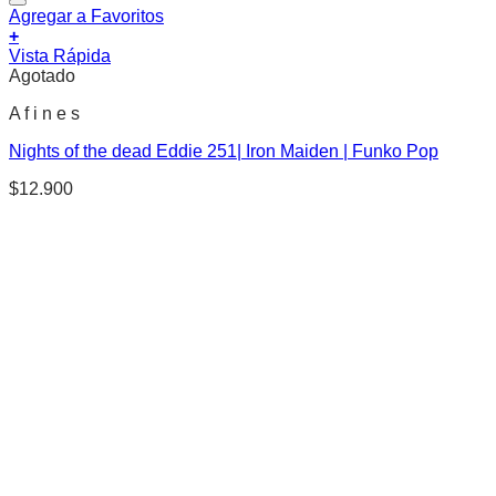
Agregar a Favoritos
+
Vista Rápida
Agotado
A f i n e s
Nights of the dead Eddie 251| Iron Maiden | Funko Pop
$
12.900