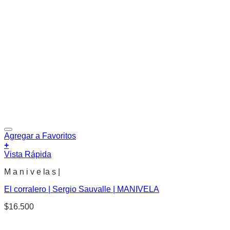
Agregar a Favoritos
+
Vista Rápida
M a n i v e la s |
El corralero | Sergio Sauvalle | MANIVELA
$
16.500