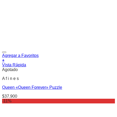
Agregar a Favoritos
+
Vista Rápida
Agotado
A f i n e s
Queen «Queen Forever» Puzzle
$
37.900
-11%