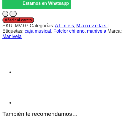
Estamos en Whatsapp
Homenaje
|
Añadir al carrito
Violeta
SKU:
MV-07
Categorías:
A f i n e s
,
M a n i v e la s |
Parra
Etiquetas:
caja musical
,
Folclor chileno
,
manivela
Marca:
|
Manivela
MANIVELA
cantidad
También te recomendamos…