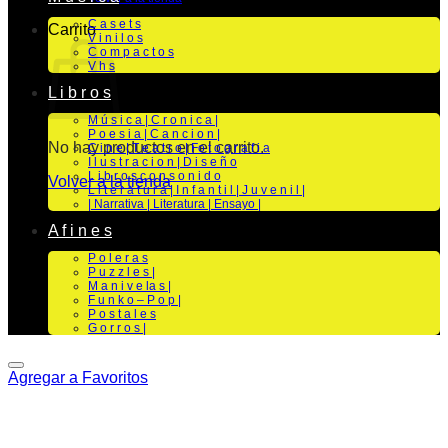
C a s e t s
Carrito
V i n i l o s
C o m p a c t o s
V h s
L i b r o s
M ú s i c a | C r o n i c a |
P o e s i a | C a n c i o n |
No hay productos en el carrito.
C i n e | T e a t r o | Fo t o g r a f i a
I l u s t r a c i o n | D i s e ñ o
L i b r o s c o n s o n i d o
Volver a la tienda
L i t e r a t u r a | I n f a n t i l | J u v e n i l |
| Narrativa | Literatura | Ensayo |
A f i n e s
P o l e r a s
P u z z l e s |
M a n i v e la s |
F u n k o – P o p |
P o s t a l e s
G o r r o s |
Agregar a Favoritos