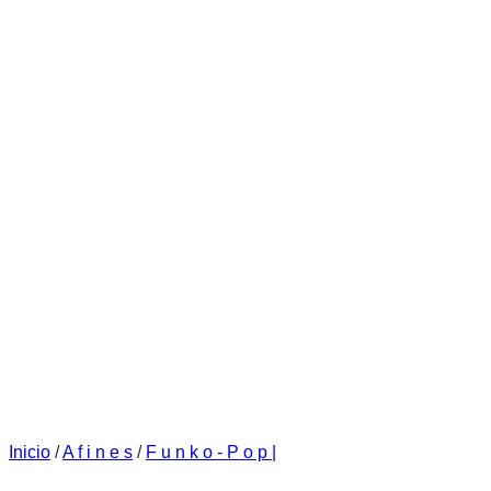
Inicio
/
A f i n e s
/
F u n k o - P o p |