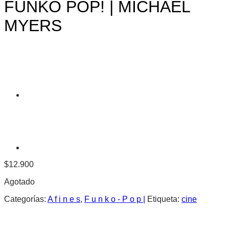
FUNKO POP! | MICHAEL
MYERS
$
12.900
Agotado
Categorías:
A f i n e s
,
F u n k o - P o p |
Etiqueta:
cine