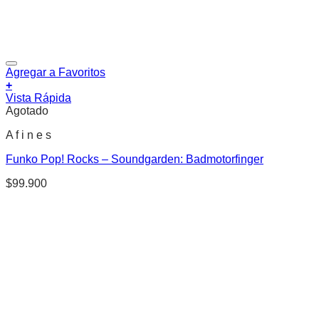
Agregar a Favoritos
+
Vista Rápida
Agotado
A f i n e s
Funko Pop! Rocks – Soundgarden: Badmotorfinger
$
99.900