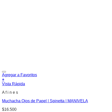
Agregar a Favoritos
+
Vista Rápida
A f i n e s
Muchacha Ojos de Papel | Spinetta | MANIVELA
$
16.500