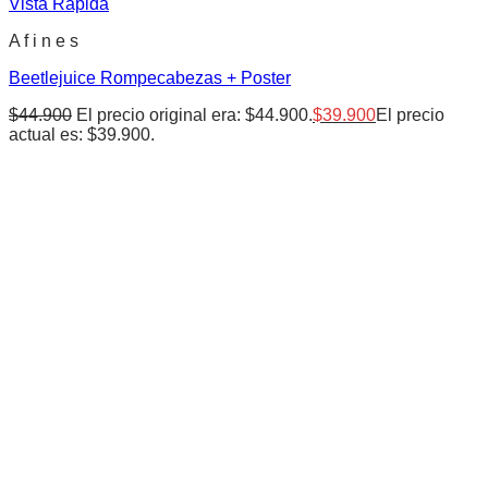
Vista Rápida
A f i n e s
Beetlejuice Rompecabezas + Poster
$
44.900
El precio original era: $44.900.
$
39.900
El precio
actual es: $39.900.