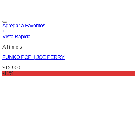
Agregar a Favoritos
+
Vista Rápida
A f i n e s
FUNKO POP! | JOE PERRY
$
12.900
-11%