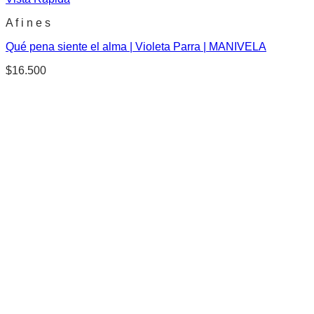
A f i n e s
Qué pena siente el alma | Violeta Parra | MANIVELA
$
16.500