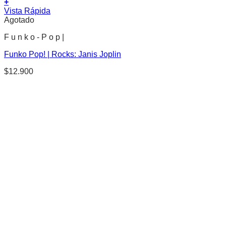
+
Vista Rápida
Agotado
F u n k o - P o p |
Funko Pop! | Rocks: Janis Joplin
$
12.900