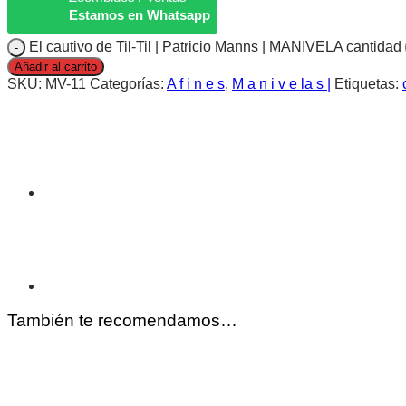
Estamos en Whatsapp
El cautivo de Til-Til | Patricio Manns | MANIVELA cantidad
Añadir al carrito
SKU:
MV-11
Categorías:
A f i n e s
,
M a n i v e la s |
Etiquetas:
También te recomendamos…