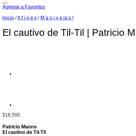
Agregar a Favoritos
Inicio
/
A f i n e s
/
M a n i v e la s |
El cautivo de Til-Til | Patrici
$
16.500
Patricio Manns
El cautivo de Til-Til