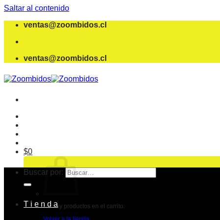
Saltar al contenido
ventas@zoombidos.cl
ventas@zoombidos.cl
$
0
Buscar por:
T i e n d a
No hay productos en el carrito.
Volver a la tienda