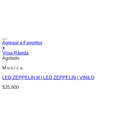
Agregar a Favoritos
+
Vista Rápida
Agotado
M u s i c a
LED ZEPPELIN III | LED ZEPPELIN | VINILO
$
35.900