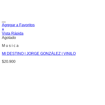
Agregar a Favoritos
+
Vista Rápida
Agotado
M u s i c a
MI DESTINO | JORGE GONZÁLEZ | VINILO
$
20.900