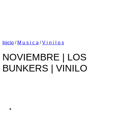
Inicio
/
M u s i c a
/
V i n i l o s
NOVIEMBRE | LOS
BUNKERS | VINILO