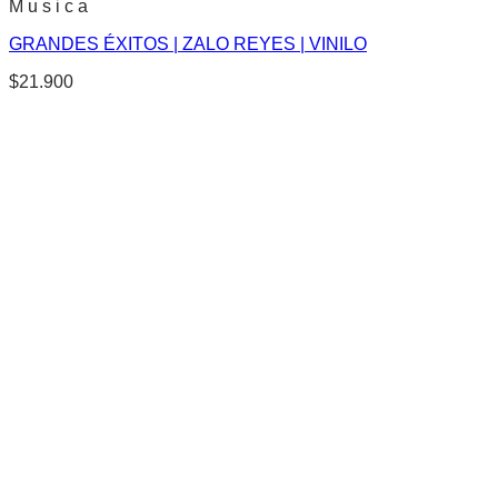
M u s i c a
GRANDES ÉXITOS | ZALO REYES | VINILO
$
21.900