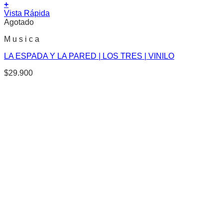
+
Vista Rápida
Agotado
M u s i c a
LA ESPADA Y LA PARED | LOS TRES | VINILO
$
29.900