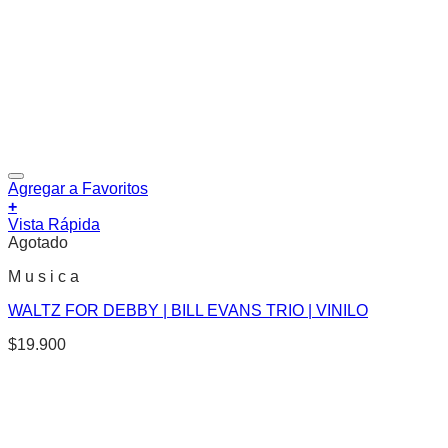
Agregar a Favoritos
+
Vista Rápida
Agotado
M u s i c a
WALTZ FOR DEBBY | BILL EVANS TRIO | VINILO
$
19.900