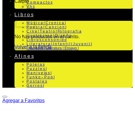
Carrito
C o m p a c t o s
V h s
L i b r o s
M ú s i c a | C r o n i c a |
P o e s i a | C a n c i o n |
C i n e | T e a t r o | Fo t o g r a f i a
I l u s t r a c i o n | D i s e ñ o
No hay productos en el carrito.
L i b r o s c o n s o n i d o
L i t e r a t u r a | I n f a n t i l | J u v e n i l |
Volver a la tienda
| Narrativa | Literatura | Ensayo |
A f i n e s
P o l e r a s
P u z z l e s |
M a n i v e la s |
F u n k o – P o p |
P o s t a l e s
G o r r o s |
Agregar a Favoritos