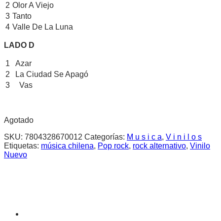
2
Olor A Viejo
3
Tanto
4
Valle De La Luna
LADO D
1
Azar
2
La Ciudad Se Apagó
3
Vas
Agotado
SKU:
7804328670012
Categorías:
M u s i c a
,
V i n i l o s
Etiquetas:
música chilena
,
Pop rock
,
rock alternativo
,
Vinilo
Nuevo