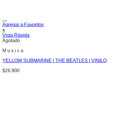
Agregar a Favoritos
+
Vista Rápida
Agotado
M u s i c a
YELLOW SUBMARINE | THE BEATLES | VINILO
$
26.900