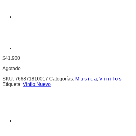
$
41.900
Agotado
SKU:
766871810017
Categorías:
M u s i c a
,
V i n i l o s
Etiqueta:
Vinilo Nuevo