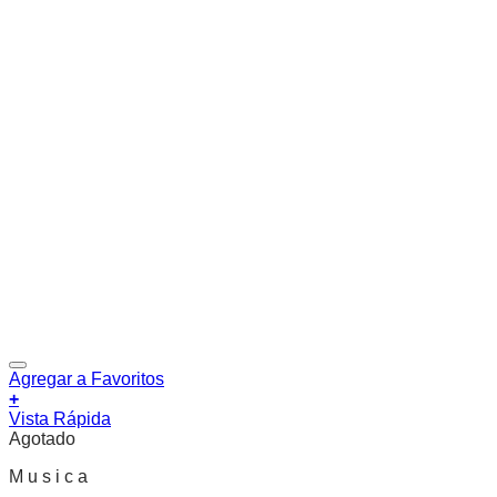
Agregar a Favoritos
+
Vista Rápida
Agotado
M u s i c a