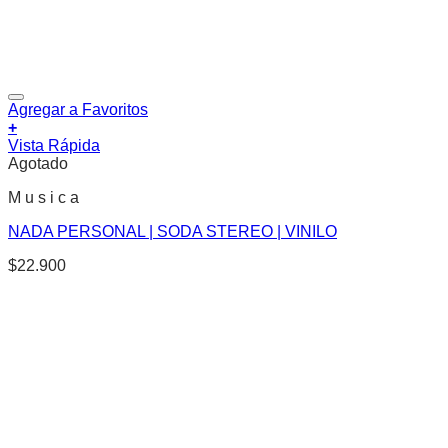
Agregar a Favoritos
+
Vista Rápida
Agotado
M u s i c a
NADA PERSONAL | SODA STEREO | VINILO
$
22.900