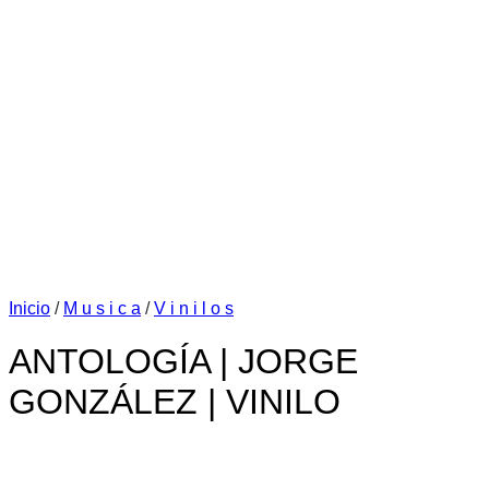
Inicio
/
M u s i c a
/
V i n i l o s
ANTOLOGÍA | JORGE
GONZÁLEZ | VINILO