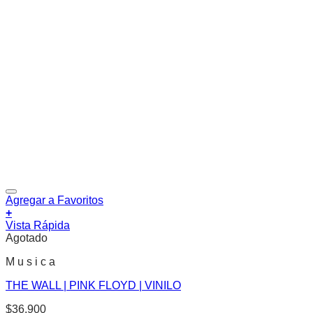
Agregar a Favoritos
+
Vista Rápida
Agotado
M u s i c a
THE WALL | PINK FLOYD | VINILO
$
36.900