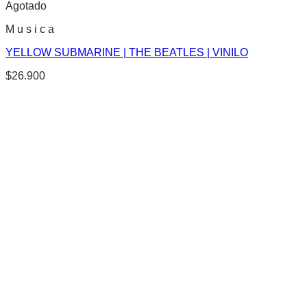
Agotado
M u s i c a
YELLOW SUBMARINE | THE BEATLES | VINILO
$
26.900