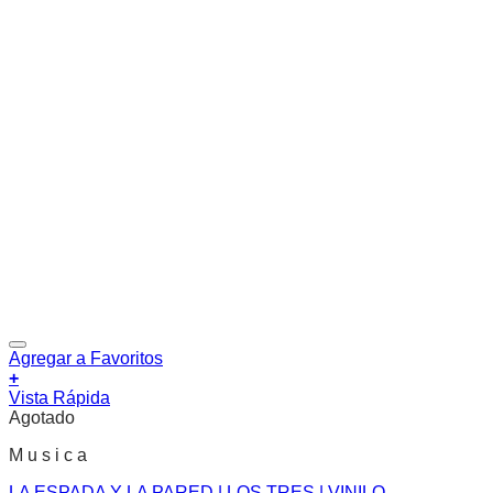
Agregar a Favoritos
+
Vista Rápida
Agotado
M u s i c a
LA ESPADA Y LA PARED | LOS TRES | VINILO