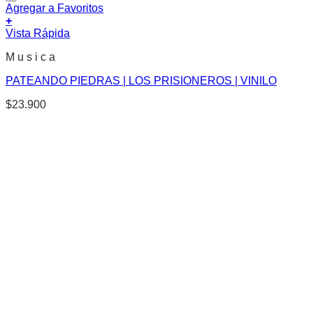
Agregar a Favoritos
+
Vista Rápida
M u s i c a
PATEANDO PIEDRAS | LOS PRISIONEROS | VINILO
$
23.900