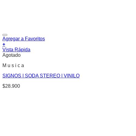
Agregar a Favoritos
+
Vista Rápida
Agotado
M u s i c a
SIGNOS | SODA STEREO | VINILO
$
28.900