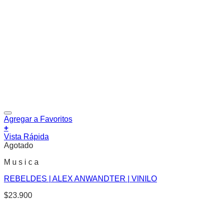
Agregar a Favoritos
+
Vista Rápida
Agotado
M u s i c a
REBELDES | ALEX ANWANDTER | VINILO
$
23.900