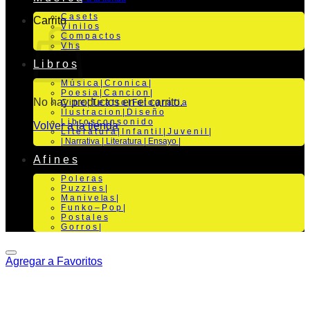
C a s e t s
Carrito
V i n i l o s
C o m p a c t o s
V h s
L i b r o s
M ú s i c a | C r o n i c a |
P o e s i a | C a n c i o n |
No hay productos en el carrito.
C i n e | T e a t r o | Fo t o g r a f i a
I l u s t r a c i o n | D i s e ñ o
L i b r o s c o n s o n i d o
Volver a la tienda
L i t e r a t u r a | I n f a n t i l | J u v e n i l |
| Narrativa | Literatura | Ensayo |
A f i n e s
P o l e r a s
P u z z l e s |
M a n i v e la s |
F u n k o – P o p |
P o s t a l e s
G o r r o s |
Agregar a Favoritos