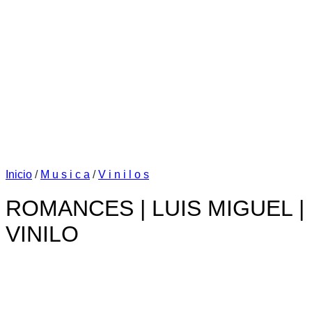
Inicio
/
M u s i c a
/
V i n i l o s
ROMANCES | LUIS MIGUEL |
VINILO