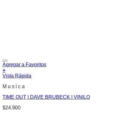
Agregar a Favoritos
+
Vista Rápida
M u s i c a
TIME OUT | DAVE BRUBECK | VINILO
$
24.900