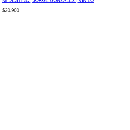
MI DESTINO | JORGE GONZÁLEZ | VINILO
$
20.900