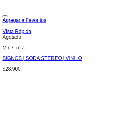
Agregar a Favoritos
+
Vista Rápida
Agotado
M u s i c a
SIGNOS | SODA STEREO | VINILO
$
28.900