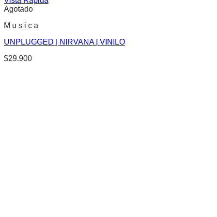
Vista Rápida
Agotado
M u s i c a
UNPLUGGED | NIRVANA | VINILO
$
29.900