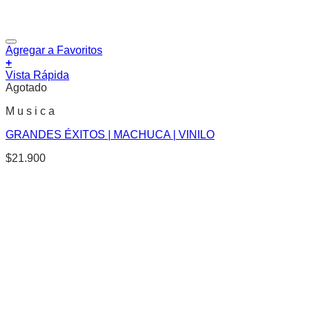
Agregar a Favoritos
+
Vista Rápida
Agotado
M u s i c a
GRANDES ÉXITOS | MACHUCA | VINILO
$
21.900