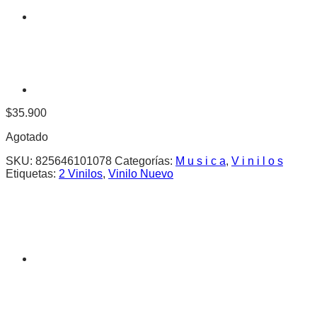
$
35.900
Agotado
SKU:
825646101078
Categorías:
M u s i c a
,
V i n i l o s
Etiquetas:
2 Vinilos
,
Vinilo Nuevo