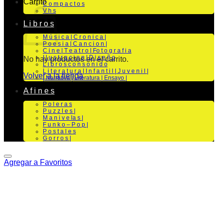
Carrito
C o m p a c t o s
V h s
L i b r o s
M ú s i c a | C r o n i c a |
P o e s i a | C a n c i o n |
C i n e | T e a t r o | Fo t o g r a f i a
I l u s t r a c i o n | D i s e ñ o
No hay productos en el carrito.
L i b r o s c o n s o n i d o
L i t e r a t u r a | I n f a n t i l | J u v e n i l |
Volver a la tienda
| Narrativa | Literatura | Ensayo |
A f i n e s
P o l e r a s
P u z z l e s |
M a n i v e la s |
F u n k o – P o p |
P o s t a l e s
G o r r o s |
Agregar a Favoritos