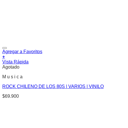
Agregar a Favoritos
+
Vista Rápida
Agotado
M u s i c a
ROCK CHILENO DE LOS 80S | VARIOS | VINILO
$
69.900