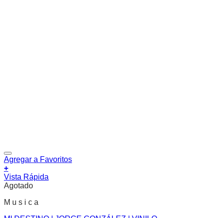
Agregar a Favoritos
+
Vista Rápida
Agotado
M u s i c a