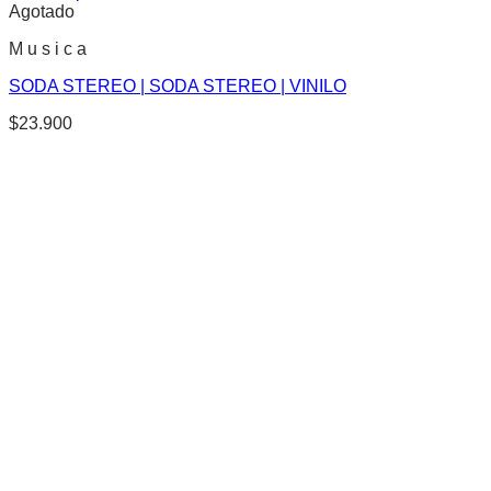
Agotado
M u s i c a
SODA STEREO | SODA STEREO | VINILO
$
23.900