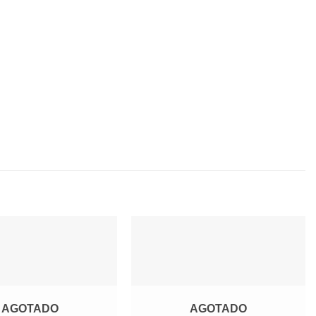
Agregar
Agregar
a
a
Favoritos
Favoritos
AGOTADO
AGOTADO