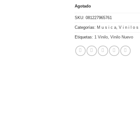
Agotado
SKU:
081227965761
Categorías:
M u s i c a
,
V i n i l o s
Etiquetas:
1 Vinilo
,
Vinilo Nuevo