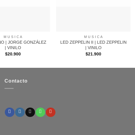
+
M U S I C A
M U S I C A
NO | JORGE GONZÁLEZ
LED ZEPPELIN II | LED ZEPPELIN
| VINILO
| VINILO
$
20.900
$
21.900
Contacto