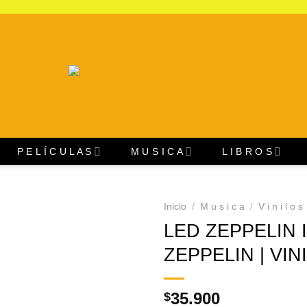
P E L Í C U L A S
M U S I C A
L I B R O S
Inicio
/
M u s i c a
/
V i n i l o s
LED ZEPPELIN II
Agregar
ZEPPELIN | VIN
a
Favoritos
35.900
$