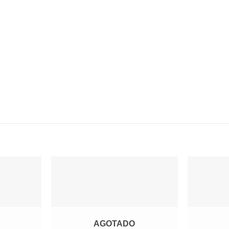
Agregar
Agregar
a
a
Favoritos
Favoritos
AGOTADO