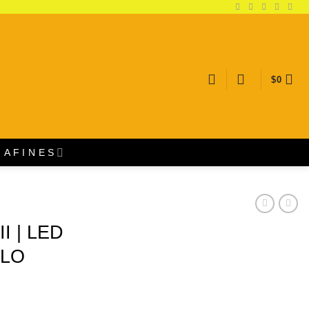
$
0
A F I N E S
I | LED
ILO