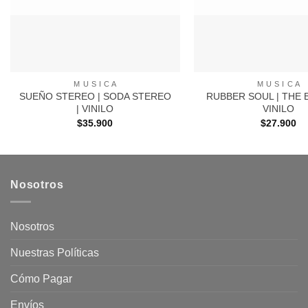
+
+
M U S I C A
M U S I C A
SUEÑO STEREO | SODA STEREO
RUBBER SOUL | THE 
| VINILO
VINILO
$
35.900
$
27.900
Nosotros
Nosotros
Nuestras Políticas
Cómo Pagar
Envíos