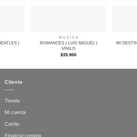
+
+
M U S I C A
BEATLES |
ROMANCES | LUIS MIGUEL |
MI DESTI
VINILO
$
35.900
Cliente
Tienda
Mi cuenta
Carrito
Finalizar compra