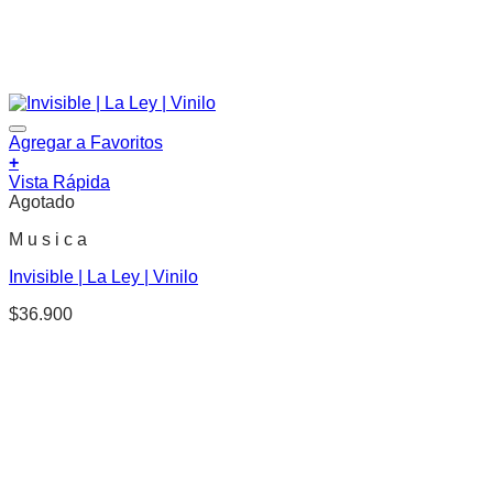
Agregar a Favoritos
+
Vista Rápida
Agotado
M u s i c a
Invisible | La Ley | Vinilo
$
36.900