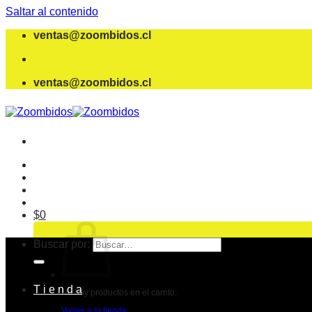
Saltar al contenido
ventas@zoombidos.cl
ventas@zoombidos.cl
$
0
Buscar por:
T i e n d a
No hay productos en el carrito.
Volver a la tienda