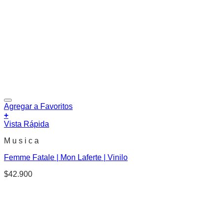
Agregar a Favoritos
+
Vista Rápida
M u s i c a
Femme Fatale | Mon Laferte | Vinilo
$
42.900