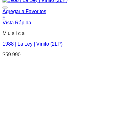
Agregar a Favoritos
+
Vista Rápida
M u s i c a
1988 | La Ley | Vinilo (2LP)
$
59.990