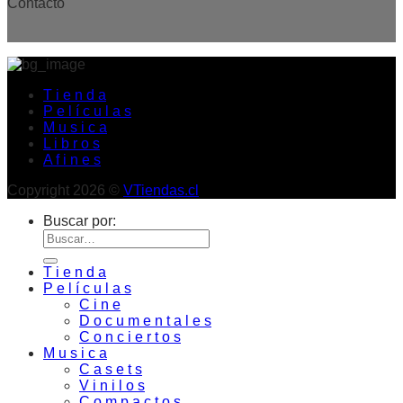
Contacto
T i e n d a
P e l í c u l a s
M u s i c a
L i b r o s
A f i n e s
Copyright 2026 ©
VTiendas.cl
Buscar por:
T i e n d a
P e l í c u l a s
C i n e
D o c u m e n t a l e s
C o n c i e r t o s
M u s i c a
C a s e t s
V i n i l o s
C o m p a c t o s