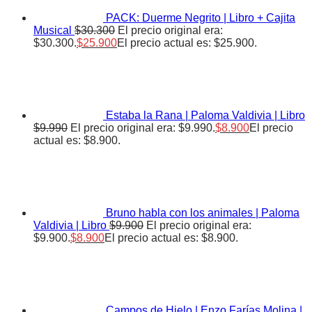
PACK: Duerme Negrito | Libro + Cajita
Musical
$
30.300
El precio original era:
$30.300.
$
25.900
El precio actual es: $25.900.
Estaba la Rana | Paloma Valdivia | Libro
$
9.990
El precio original era: $9.990.
$
8.900
El precio
actual es: $8.900.
Bruno habla con los animales | Paloma
Valdivia | Libro
$
9.900
El precio original era:
$9.900.
$
8.900
El precio actual es: $8.900.
Campos de Hielo | Enzo Farías Molina |