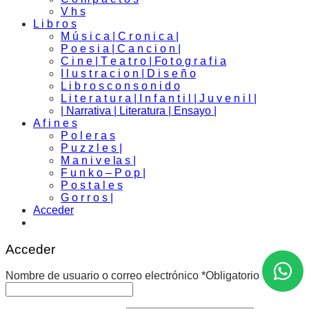
V h s
L i b r o s
M ú s i c a | C r o n i c a |
P o e s i a | C a n c i o n |
C i n e | T e a t r o | Fo t o g r a f i a
I l u s t r a c i o n | D i s e ñ o
L i b r o s c o n s o n i d o
L i t e r a t u r a | I n f a n t i l | J u v e n i l |
| Narrativa | Literatura | Ensayo |
A f i n e s
P o l e r a s
P u z z l e s |
M a n i v e la s |
F u n k o – P o p |
P o s t a l e s
G o r r o s |
Acceder
Acceder
Nombre de usuario o correo electrónico
*
Obligatorio