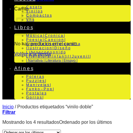
C a s e t s
Carrito
V i n i l o s
C o m p a c t o s
V h s
L i b r o s
M ú s i c a | C r o n i c a |
P o e s i a | C a n c i o n |
No hay productos en el carrito.
C i n e | T e a t r o | Fo t o g r a f i a
I l u s t r a c i o n | D i s e ñ o
L i b r o s c o n s o n i d o
Volver a la tienda
L i t e r a t u r a | I n f a n t i l | J u v e n i l |
| Narrativa | Literatura | Ensayo |
A f i n e s
P o l e r a s
P u z z l e s |
M a n i v e la s |
F u n k o – P o p |
P o s t a l e s
G o r r o s |
Inicio
/
Productos etiquetados “vinilo doble”
Filtrar
Mostrando los 4 resultados
Ordenado por los últimos