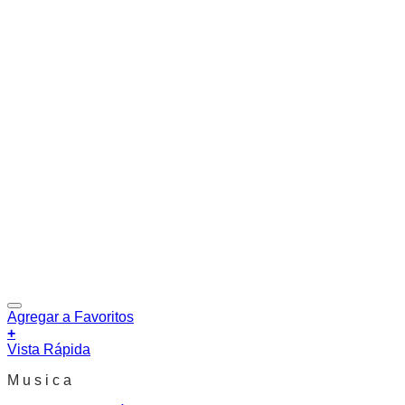
Agregar a Favoritos
+
Vista Rápida
M u s i c a