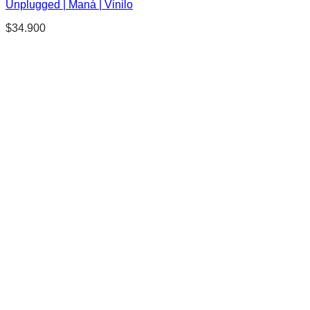
Unplugged | Maná | Vinilo
$
34.900