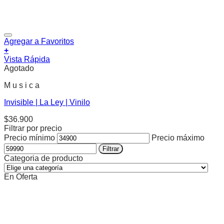
Agregar a Favoritos
+
Vista Rápida
Agotado
M u s i c a
Invisible | La Ley | Vinilo
$
36.900
Filtrar por precio
Precio mínimo
Precio máximo
Filtrar
Categoria de producto
En Oferta