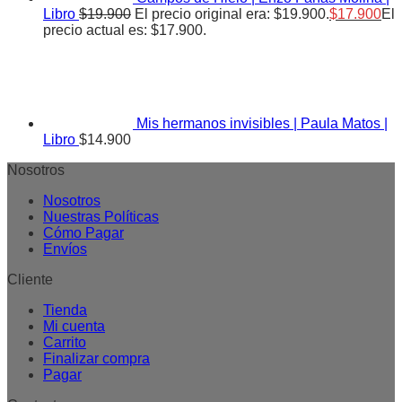
Libro
$
19.900
El precio original era: $19.900.
$
17.900
El
precio actual es: $17.900.
Mis hermanos invisibles | Paula Matos |
Libro
$
14.900
Nosotros
Nosotros
Nuestras Políticas
Cómo Pagar
Envíos
Cliente
Tienda
Mi cuenta
Carrito
Finalizar compra
Pagar