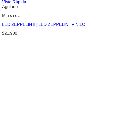
Vista Rápida
Agotado
M u s i c a
LED ZEPPELIN II | LED ZEPPELIN | VINILO
$
21.900