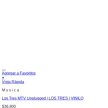
Agregar a Favoritos
+
Vista Rápida
M u s i c a
Los Tres MTV Unplugged | LOS TRES | VINILO
$
36.900