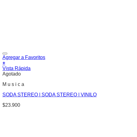
Agregar a Favoritos
+
Vista Rápida
Agotado
M u s i c a
SODA STEREO | SODA STEREO | VINILO
$
23.900