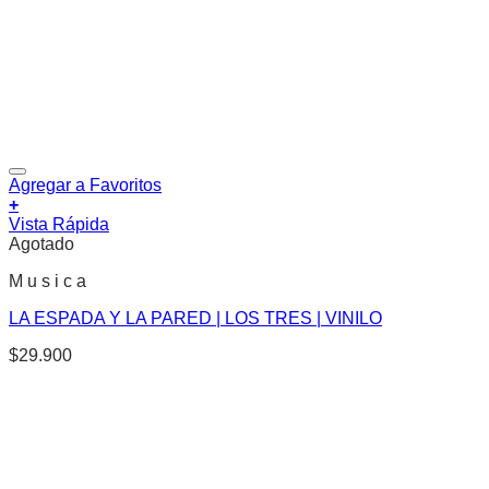
Agregar a Favoritos
+
Vista Rápida
Agotado
M u s i c a
LA ESPADA Y LA PARED | LOS TRES | VINILO
$
29.900