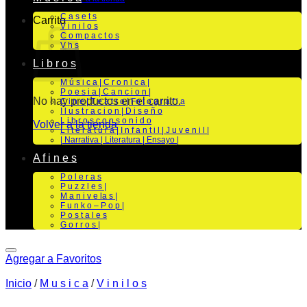
C a s e t s
Carrito
V i n i l o s
C o m p a c t o s
V h s
L i b r o s
M ú s i c a | C r o n i c a |
P o e s i a | C a n c i o n |
No hay productos en el carrito.
C i n e | T e a t r o | Fo t o g r a f i a
I l u s t r a c i o n | D i s e ñ o
L i b r o s c o n s o n i d o
Volver a la tienda
L i t e r a t u r a | I n f a n t i l | J u v e n i l |
| Narrativa | Literatura | Ensayo |
A f i n e s
P o l e r a s
P u z z l e s |
M a n i v e la s |
F u n k o – P o p |
P o s t a l e s
G o r r o s |
Agregar a Favoritos
Inicio
/
M u s i c a
/
V i n i l o s