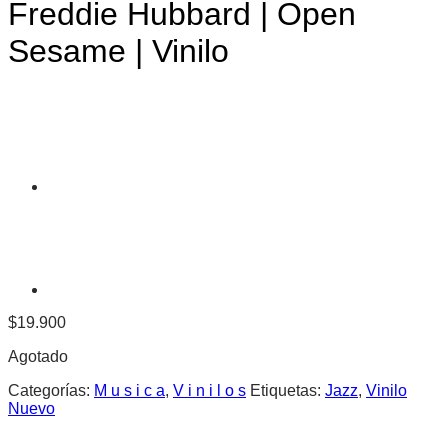
Freddie Hubbard | Open
Sesame | Vinilo
$
19.900
Agotado
Categorías:
M u s i c a
,
V i n i l o s
Etiquetas:
Jazz
,
Vinilo
Nuevo