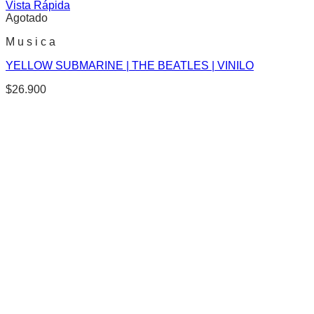
Vista Rápida
Agotado
M u s i c a
YELLOW SUBMARINE | THE BEATLES | VINILO
$
26.900