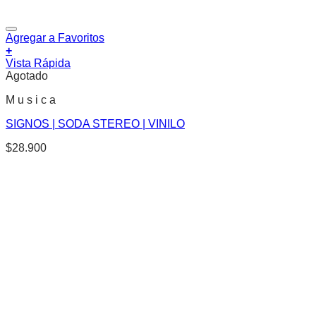
Agregar a Favoritos
+
Vista Rápida
Agotado
M u s i c a
SIGNOS | SODA STEREO | VINILO
$
28.900