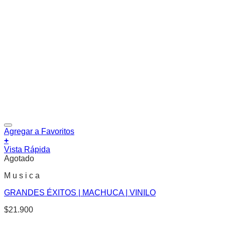
Agregar a Favoritos
+
Vista Rápida
Agotado
M u s i c a
GRANDES ÉXITOS | MACHUCA | VINILO
$
21.900