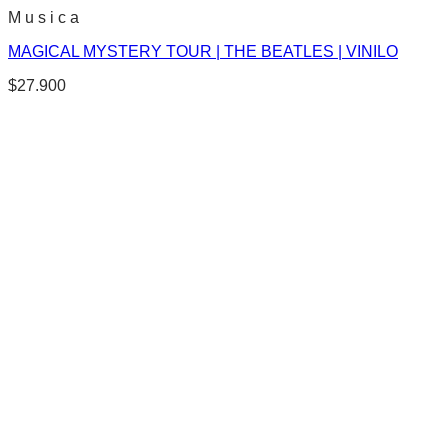
M u s i c a
MAGICAL MYSTERY TOUR | THE BEATLES | VINILO
$
27.900