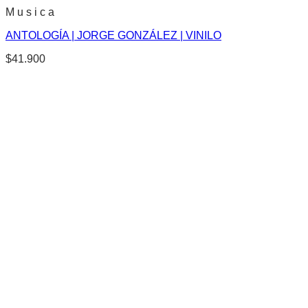
M u s i c a
ANTOLOGÍA | JORGE GONZÁLEZ | VINILO
$
41.900