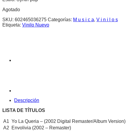
Agotado
SKU:
602465036275
Categorías:
M u s i c a
,
V i n i l o s
Etiqueta:
Vinilo Nuevo
Descripción
LISTA DE TÍTULOS
A1
Yo La Queria – (2002 Digital Remaster/Album Version)
A2
Envolivia (2002 – Remaster)