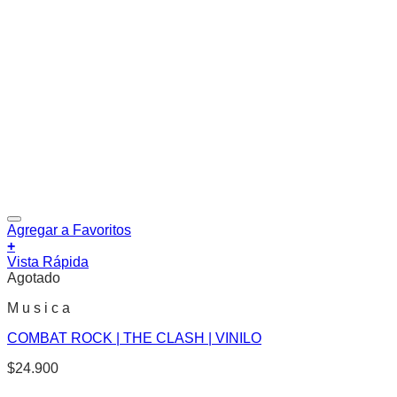
Agregar a Favoritos
+
Vista Rápida
Agotado
M u s i c a
COMBAT ROCK | THE CLASH | VINILO
$
24.900