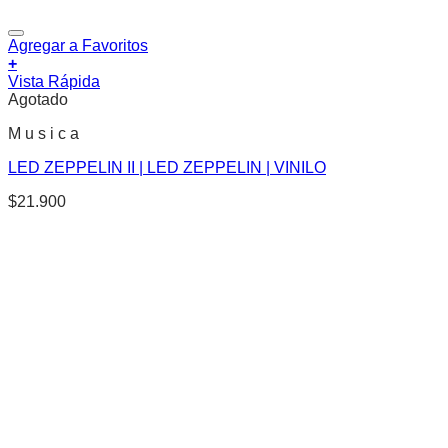
Agregar a Favoritos
+
Vista Rápida
Agotado
M u s i c a
LED ZEPPELIN II | LED ZEPPELIN | VINILO
$
21.900