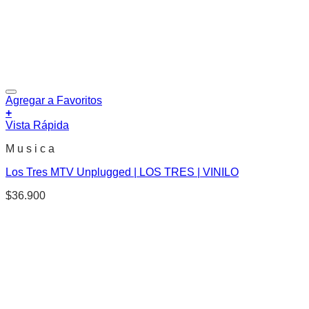
Agregar a Favoritos
+
Vista Rápida
M u s i c a
Los Tres MTV Unplugged | LOS TRES | VINILO
$
36.900