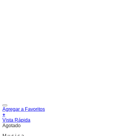
Agregar a Favoritos
+
Vista Rápida
Agotado
M u s i c a