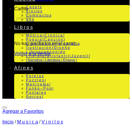
C a s e t s
Carrito
V i n i l o s
C o m p a c t o s
V h s
L i b r o s
M ú s i c a | C r o n i c a |
P o e s i a | C a n c i o n |
No hay productos en el carrito.
C i n e | T e a t r o | Fo t o g r a f i a
I l u s t r a c i o n | D i s e ñ o
L i b r o s c o n s o n i d o
Volver a la tienda
L i t e r a t u r a | I n f a n t i l | J u v e n i l |
| Narrativa | Literatura | Ensayo |
A f i n e s
P o l e r a s
P u z z l e s |
M a n i v e la s |
F u n k o – P o p |
P o s t a l e s
G o r r o s |
Agregar a Favoritos
Inicio
/
M u s i c a
/
V i n i l o s