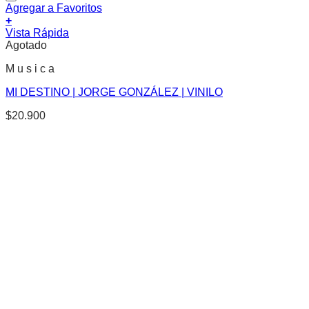
Agregar a Favoritos
+
Vista Rápida
Agotado
M u s i c a
MI DESTINO | JORGE GONZÁLEZ | VINILO
$
20.900