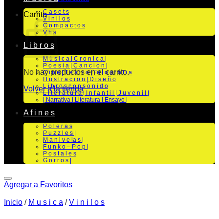
C a s e t s
Carrito
V i n i l o s
C o m p a c t o s
V h s
L i b r o s
M ú s i c a | C r o n i c a |
P o e s i a | C a n c i o n |
No hay productos en el carrito.
C i n e | T e a t r o | Fo t o g r a f i a
I l u s t r a c i o n | D i s e ñ o
L i b r o s c o n s o n i d o
Volver a la tienda
L i t e r a t u r a | I n f a n t i l | J u v e n i l |
| Narrativa | Literatura | Ensayo |
A f i n e s
P o l e r a s
P u z z l e s |
M a n i v e la s |
F u n k o – P o p |
P o s t a l e s
G o r r o s |
Agregar a Favoritos
Inicio
/
M u s i c a
/
V i n i l o s