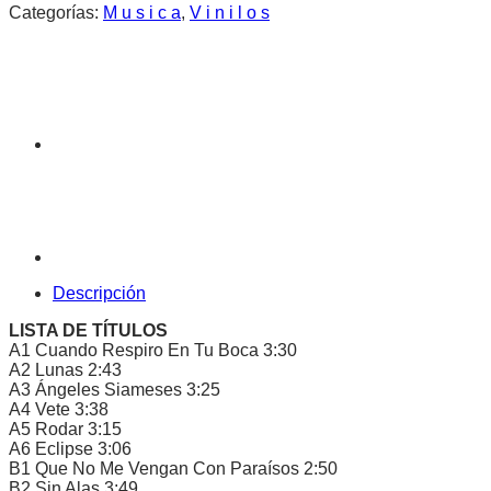
Categorías:
M u s i c a
,
V i n i l o s
Descripción
LISTA DE TÍTULOS
A1 Cuando Respiro En Tu Boca 3:30
A2 Lunas 2:43
A3 Ángeles Siameses 3:25
A4 Vete 3:38
A5 Rodar 3:15
A6 Eclipse 3:06
B1 Que No Me Vengan Con Paraísos 2:50
B2 Sin Alas 3:49