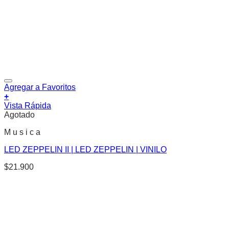
Agregar a Favoritos
+
Vista Rápida
Agotado
M u s i c a
LED ZEPPELIN II | LED ZEPPELIN | VINILO
$
21.900