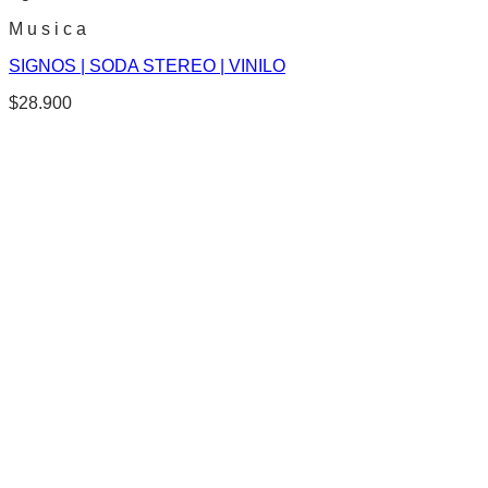
M u s i c a
SIGNOS | SODA STEREO | VINILO
$
28.900