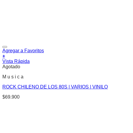
Agregar a Favoritos
+
Vista Rápida
Agotado
M u s i c a
ROCK CHILENO DE LOS 80S | VARIOS | VINILO
$
69.900