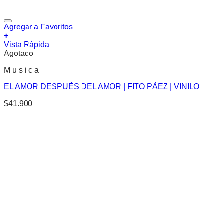
Agregar a Favoritos
+
Vista Rápida
Agotado
M u s i c a
EL AMOR DESPUÉS DEL AMOR | FITO PÁEZ | VINILO
$
41.900