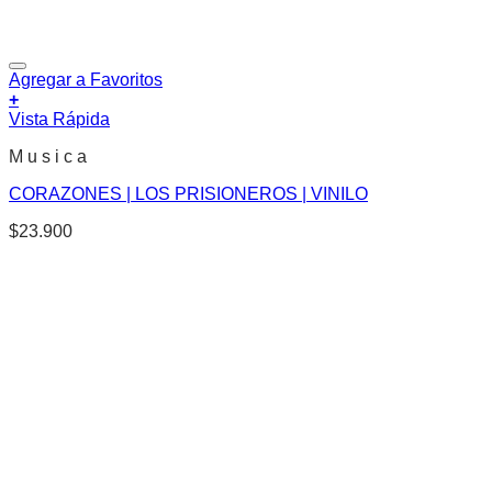
Agregar a Favoritos
+
Vista Rápida
M u s i c a
CORAZONES | LOS PRISIONEROS | VINILO
$
23.900