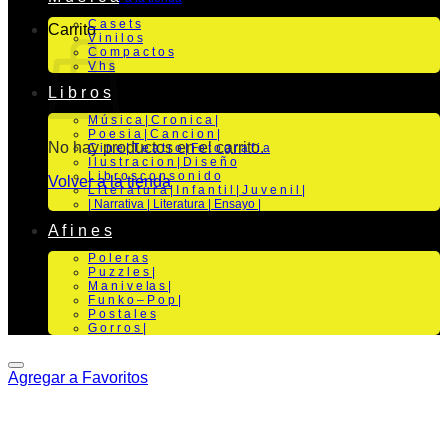
C a s e t s
Carrito
V i n i l o s
C o m p a c t o s
V h s
L i b r o s
M ú s i c a | C r o n i c a |
P o e s i a | C a n c i o n |
No hay productos en el carrito.
C i n e | T e a t r o | Fo t o g r a f i a
I l u s t r a c i o n | D i s e ñ o
L i b r o s c o n s o n i d o
Volver a la tienda
L i t e r a t u r a | I n f a n t i l | J u v e n i l |
| Narrativa | Literatura | Ensayo |
A f i n e s
P o l e r a s
P u z z l e s |
M a n i v e la s |
F u n k o – P o p |
P o s t a l e s
G o r r o s |
Agregar a Favoritos