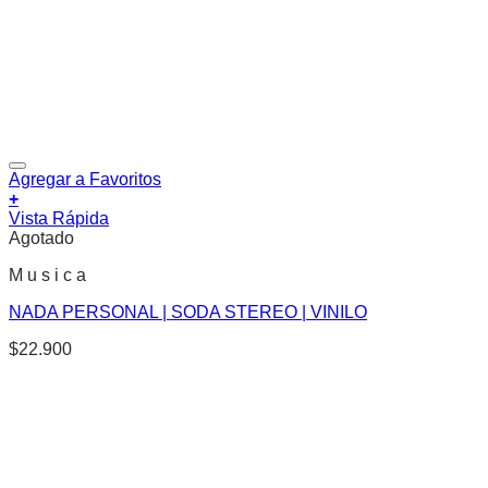
Agregar a Favoritos
+
Vista Rápida
Agotado
M u s i c a
NADA PERSONAL | SODA STEREO | VINILO
$
22.900