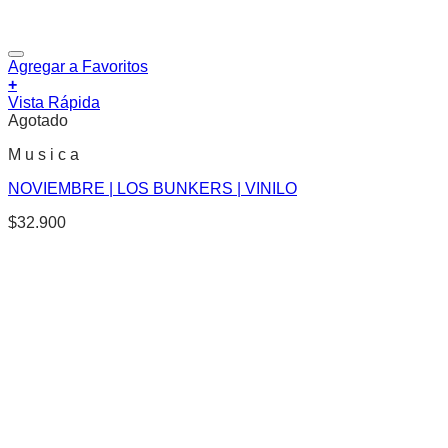
Agregar a Favoritos
+
Vista Rápida
Agotado
M u s i c a
NOVIEMBRE | LOS BUNKERS | VINILO
$
32.900