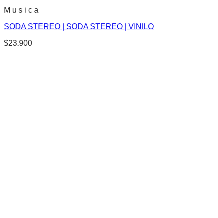
M u s i c a
SODA STEREO | SODA STEREO | VINILO
$
23.900