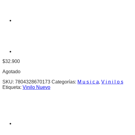
$
32.900
Agotado
SKU:
7804328670173
Categorías:
M u s i c a
,
V i n i l o s
Etiqueta:
Vinilo Nuevo