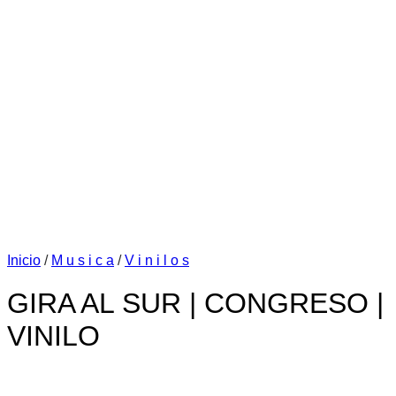
Inicio
/
M u s i c a
/
V i n i l o s
GIRA AL SUR | CONGRESO |
VINILO