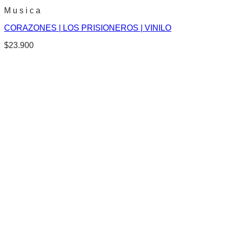
M u s i c a
CORAZONES | LOS PRISIONEROS | VINILO
$
23.900