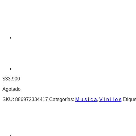
$
33.900
Agotado
SKU:
886972334417
Categorías:
M u s i c a
,
V i n i l o s
Etiqu