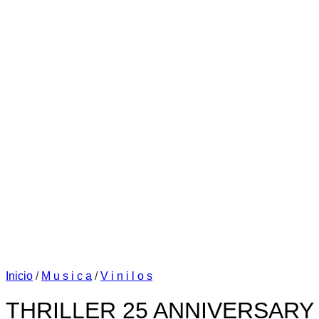
Inicio
/
M u s i c a
/
V i n i l o s
THRILLER 25 ANNIVERSARY 