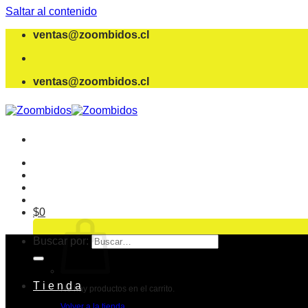
Saltar al contenido
ventas@zoombidos.cl
ventas@zoombidos.cl
$
0
Buscar por:
T i e n d a
No hay productos en el carrito.
Volver a la tienda