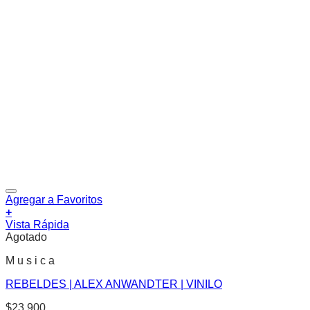
Agregar a Favoritos
+
Vista Rápida
Agotado
M u s i c a
REBELDES | ALEX ANWANDTER | VINILO
$
23.900