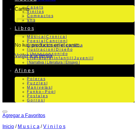
C a s e t s
Carrito
V i n i l o s
C o m p a c t o s
V h s
L i b r o s
M ú s i c a | C r o n i c a |
P o e s i a | C a n c i o n |
No hay productos en el carrito.
C i n e | T e a t r o | Fo t o g r a f i a
I l u s t r a c i o n | D i s e ñ o
L i b r o s c o n s o n i d o
Volver a la tienda
L i t e r a t u r a | I n f a n t i l | J u v e n i l |
| Narrativa | Literatura | Ensayo |
A f i n e s
P o l e r a s
P u z z l e s |
M a n i v e la s |
F u n k o – P o p |
P o s t a l e s
G o r r o s |
Agregar a Favoritos
Inicio
/
M u s i c a
/
V i n i l o s