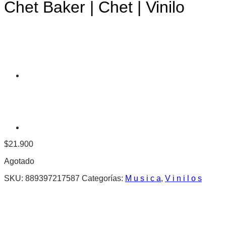
Chet Baker | Chet | Vinilo
$
21.900
Agotado
SKU:
889397217587
Categorías:
M u s i c a
,
V i n i l o s