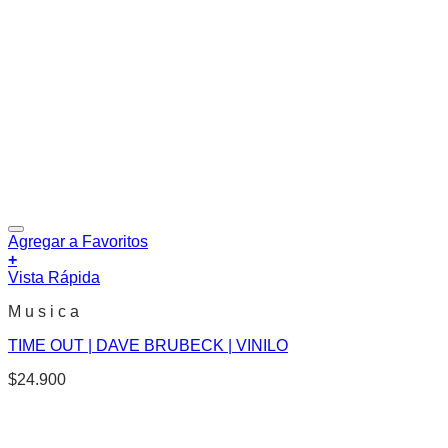
Agregar a Favoritos
+
Vista Rápida
M u s i c a
TIME OUT | DAVE BRUBECK | VINILO
$
24.900