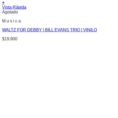
+
Vista Rápida
Agotado
M u s i c a
WALTZ FOR DEBBY | BILL EVANS TRIO | VINILO
$
19.900