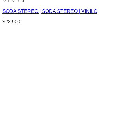
M u s i c a
SODA STEREO | SODA STEREO | VINILO
$
23.900