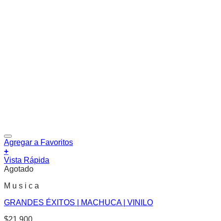
Agregar a Favoritos
+
Vista Rápida
Agotado
M u s i c a
GRANDES ÉXITOS | MACHUCA | VINILO
$
21.900