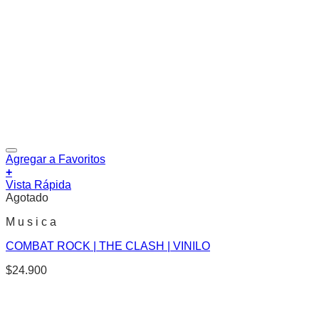
Agregar a Favoritos
+
Vista Rápida
Agotado
M u s i c a
COMBAT ROCK | THE CLASH | VINILO
$
24.900