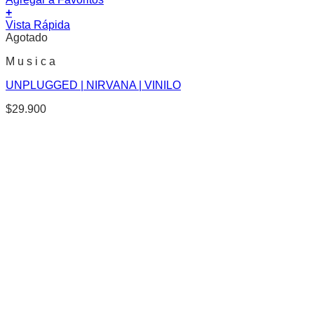
+
Vista Rápida
Agotado
M u s i c a
UNPLUGGED | NIRVANA | VINILO
$
29.900