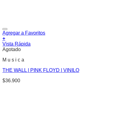
Agregar a Favoritos
+
Vista Rápida
Agotado
M u s i c a
THE WALL | PINK FLOYD | VINILO
$
36.900