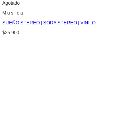
Agotado
M u s i c a
SUEÑO STEREO | SODA STEREO | VINILO
$
35.900