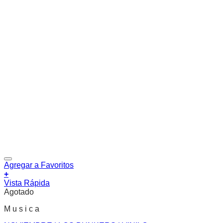
Agregar a Favoritos
+
Vista Rápida
Agotado
M u s i c a