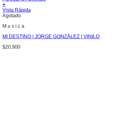
+
Vista Rápida
Agotado
M u s i c a
MI DESTINO | JORGE GONZÁLEZ | VINILO
$
20.900