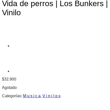
Vida de perros | Los Bunkers |
Vinilo
$
32.900
Agotado
Categorías:
M u s i c a
,
V i n i l o s