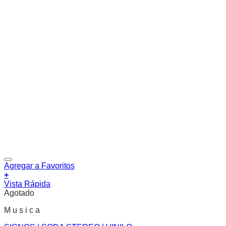
Agregar a Favoritos
+
Vista Rápida
Agotado
M u s i c a