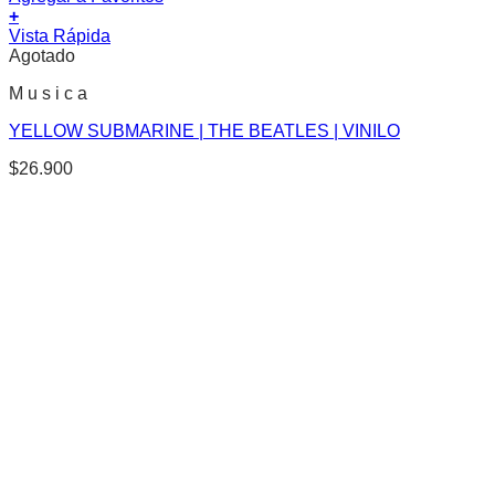
+
Vista Rápida
Agotado
M u s i c a
YELLOW SUBMARINE | THE BEATLES | VINILO
$
26.900