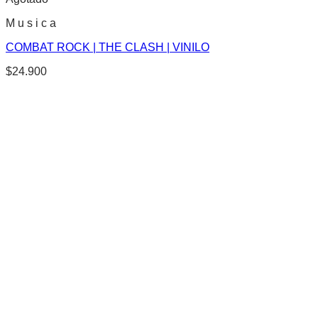
M u s i c a
COMBAT ROCK | THE CLASH | VINILO
$
24.900