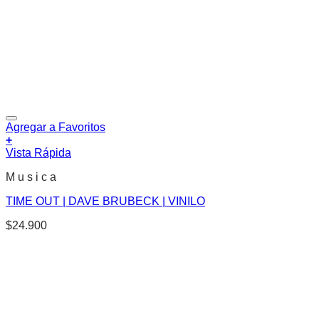
Agregar a Favoritos
+
Vista Rápida
M u s i c a
TIME OUT | DAVE BRUBECK | VINILO
$
24.900