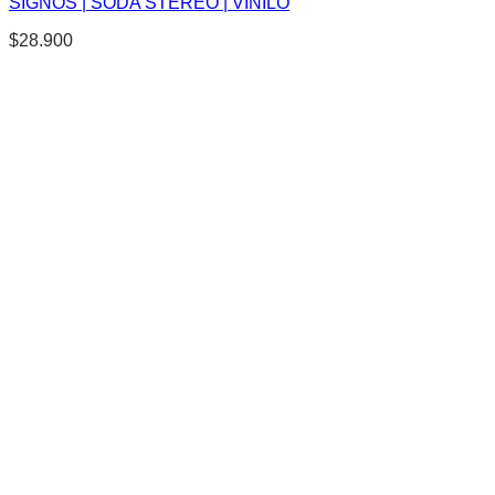
SIGNOS | SODA STEREO | VINILO
$
28.900