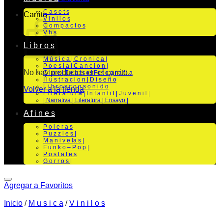
C a s e t s
Carrito
V i n i l o s
C o m p a c t o s
V h s
L i b r o s
M ú s i c a | C r o n i c a |
P o e s i a | C a n c i o n |
No hay productos en el carrito.
C i n e | T e a t r o | Fo t o g r a f i a
I l u s t r a c i o n | D i s e ñ o
L i b r o s c o n s o n i d o
Volver a la tienda
L i t e r a t u r a | I n f a n t i l | J u v e n i l |
| Narrativa | Literatura | Ensayo |
A f i n e s
P o l e r a s
P u z z l e s |
M a n i v e la s |
F u n k o – P o p |
P o s t a l e s
G o r r o s |
Agregar a Favoritos
Inicio
/
M u s i c a
/
V i n i l o s