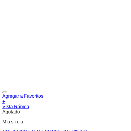
Agregar a Favoritos
+
Vista Rápida
Agotado
M u s i c a