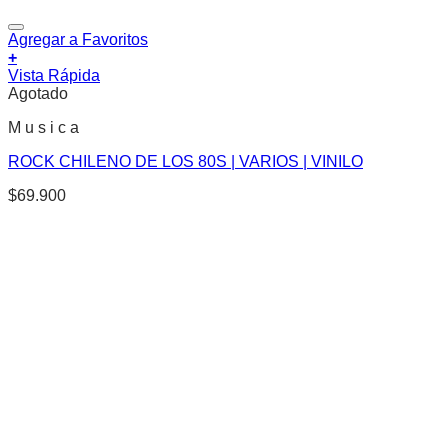
Agregar a Favoritos
+
Vista Rápida
Agotado
M u s i c a
ROCK CHILENO DE LOS 80S | VARIOS | VINILO
$
69.900