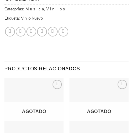
Categorías:
M u s i c a
,
V i n i l o s
Etiqueta:
Vinilo Nuevo
PRODUCTOS RELACIONADOS
Agregar
Agregar
a
a
Favoritos
Favoritos
AGOTADO
AGOTADO