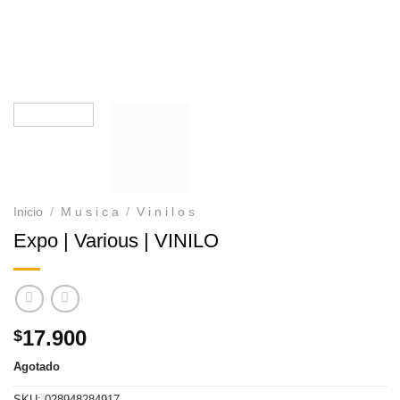
Inicio
/
M u s i c a
/
V i n i l o s
Expo | Various | VINILO
17.900
$
Agotado
SKU:
028948284917