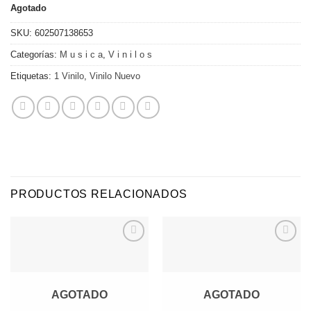
Agotado
SKU:
602507138653
Categorías:
M u s i c a
,
V i n i l o s
Etiquetas:
1 Vinilo
,
Vinilo Nuevo
PRODUCTOS RELACIONADOS
Agregar
Agregar
a
a
Favoritos
Favoritos
AGOTADO
AGOTADO