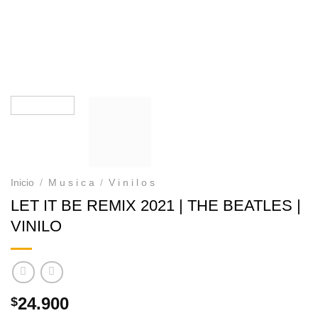
Inicio
/
M u s i c a
/
V i n i l o s
LET IT BE REMIX 2021 | THE BEATLES |
VINILO
24.900
$