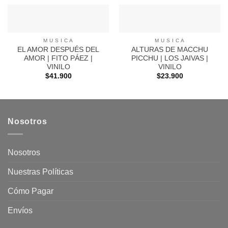
M U S I C A
M U S I C A
EL AMOR DESPUÉS DEL
ALTURAS DE MACCHU
AMOR | FITO PÁEZ |
PICCHU | LOS JAIVAS |
VINILO
VINILO
$
41.900
$
23.900
Nosotros
Nosotros
Nuestras Políticas
Cómo Pagar
Envíos