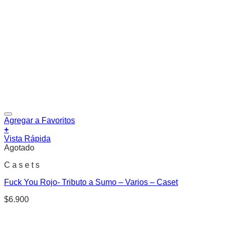
Agregar a Favoritos
+
Vista Rápida
Agotado
C a s e t s
Fuck You Rojo- Tributo a Sumo – Varios – Caset
$
6.900