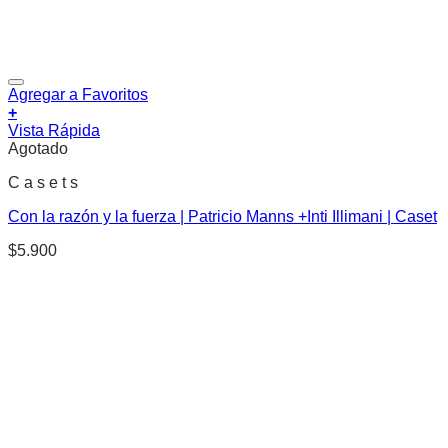
Agregar a Favoritos
+
Vista Rápida
Agotado
C a s e t s
Con la razón y la fuerza | Patricio Manns +Inti Illimani | Caset
$
5.900