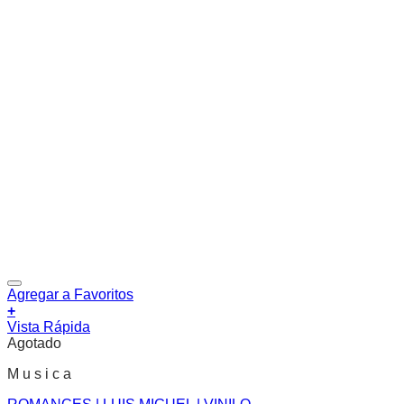
Agregar a Favoritos
+
Vista Rápida
Agotado
M u s i c a