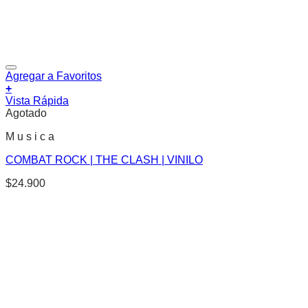
Agregar a Favoritos
+
Vista Rápida
Agotado
M u s i c a
COMBAT ROCK | THE CLASH | VINILO
$
24.900