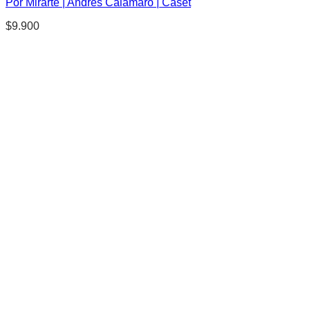
Por Mirarte | Andrés Calamaro | Caset
$
9.900