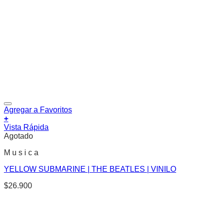
Agregar a Favoritos
+
Vista Rápida
Agotado
M u s i c a
YELLOW SUBMARINE | THE BEATLES | VINILO
$
26.900