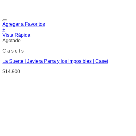
Agregar a Favoritos
+
Vista Rápida
Agotado
C a s e t s
La Suerte | Javiera Parra y los Imposibles | Caset
$
14.900