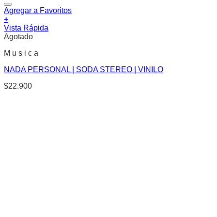
Agregar a Favoritos
+
Vista Rápida
Agotado
M u s i c a
NADA PERSONAL | SODA STEREO | VINILO
$
22.900