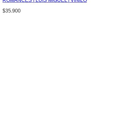
ROMANCES | LUIS MIGUEL | VINILO
$
35.900