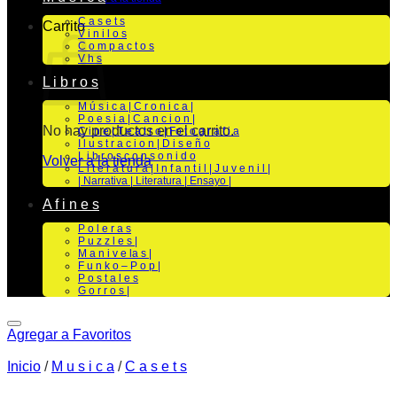
C a s e t s
Carrito
V i n i l o s
C o m p a c t o s
V h s
L i b r o s
M ú s i c a | C r o n i c a |
P o e s i a | C a n c i o n |
No hay productos en el carrito.
C i n e | T e a t r o | Fo t o g r a f i a
I l u s t r a c i o n | D i s e ñ o
L i b r o s c o n s o n i d o
Volver a la tienda
L i t e r a t u r a | I n f a n t i l | J u v e n i l |
| Narrativa | Literatura | Ensayo |
A f i n e s
P o l e r a s
P u z z l e s |
M a n i v e la s |
F u n k o – P o p |
P o s t a l e s
G o r r o s |
Agregar a Favoritos
Inicio
/
M u s i c a
/
C a s e t s