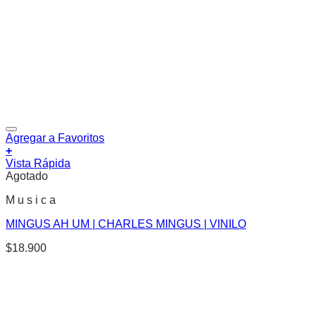
Agregar a Favoritos
+
Vista Rápida
Agotado
M u s i c a
MINGUS AH UM | CHARLES MINGUS | VINILO
$
18.900