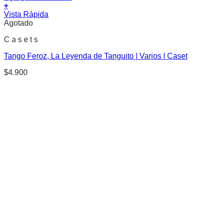
+
Vista Rápida
Agotado
C a s e t s
Tango Feroz, La Leyenda de Tanguito | Varios | Caset
$
4.900