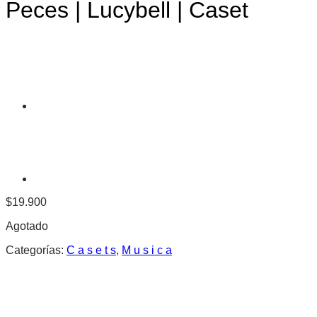
Peces | Lucybell | Caset
$
19.900
Agotado
Categorías:
C a s e t s
,
M u s i c a