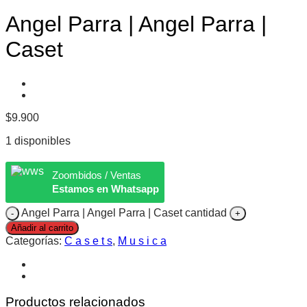
Angel Parra | Angel Parra |
Caset
$
9.900
1 disponibles
Zoombidos / Ventas
Estamos en Whatsapp
Angel Parra | Angel Parra | Caset cantidad
Añadir al carrito
Categorías:
C a s e t s
,
M u s i c a
Productos relacionados