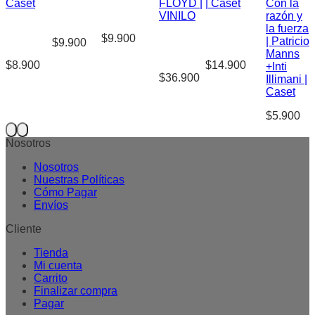
Caset
FLOYD |
| Caset
Con la
VINILO
razón y
la fuerza
$
9.900
| Patricio
$
9.900
Manns
$
8.900
$
14.900
+Inti
$
36.900
Illimani |
Caset
$
5.900
Nosotros
Nosotros
Nuestras Políticas
Cómo Pagar
Envíos
Cliente
Tienda
Mi cuenta
Carrito
Finalizar compra
Pagar