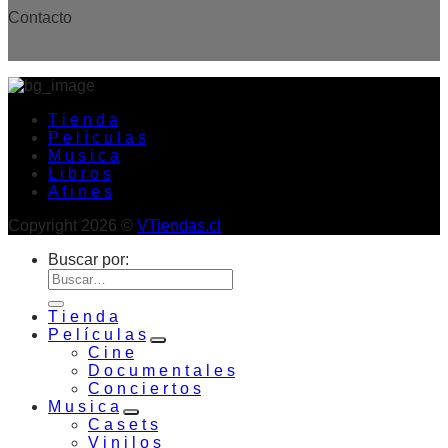
Contacto
T i e n d a
P e l í c u l a s
M u s i c a
L i b r o s
A f i n e s
Copyright 2026 ©
VTiendas.cl
Buscar por:
T i e n d a
P e l í c u l a s
C i n e
D o c u m e n t a l e s
C o n c i e r t o s
M u s i c a
C a s e t s
V i n i l o s