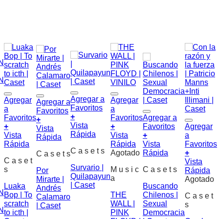
Agregar a
Agregar
Agregar
Agregar a
Favoritos
a
a
Favoritos
+
Favoritos
Favoritos
Agregar a
+
Vista
+
+
Favoritos
Agregar
Vista
Rápida
Vista
Vista
+
a
Rápida
Rápida
Rápida
Vista
Favoritos
C a s e t s
Agotado
Rápida
+
C a s e t s
C a s e t
Vista
a
Survario |
s
M u s i c
C a s e t s
Por
Rápida
Quilapayun
a
Mirarte |
Agotado
| Caset
Luaka
Buscando
Andrés
N
Bop | To
THE
Chilenos |
C a s e t
Calamaro
scratch
WALL |
Sexual
s
| Caset
N
to icth |
PINK
Democracia