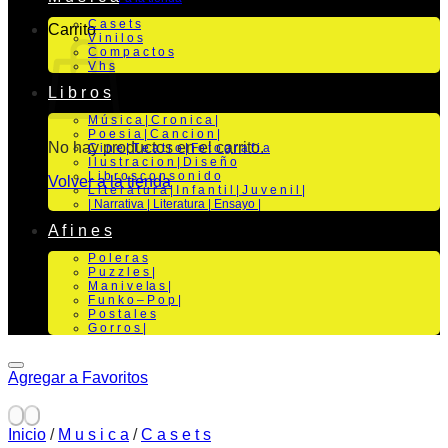
C a s e t s
Carrito
V i n i l o s
C o m p a c t o s
V h s
L i b r o s
M ú s i c a | C r o n i c a |
P o e s i a | C a n c i o n |
No hay productos en el carrito.
C i n e | T e a t r o | Fo t o g r a f i a
I l u s t r a c i o n | D i s e ñ o
L i b r o s c o n s o n i d o
Volver a la tienda
L i t e r a t u r a | I n f a n t i l | J u v e n i l |
| Narrativa | Literatura | Ensayo |
A f i n e s
P o l e r a s
P u z z l e s |
M a n i v e la s |
F u n k o – P o p |
P o s t a l e s
G o r r o s |
Agregar a Favoritos
Inicio
/
M u s i c a
/
C a s e t s