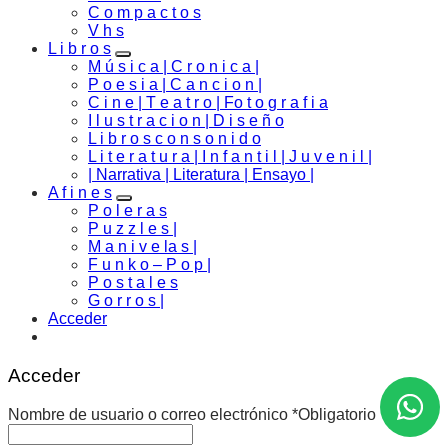
C o m p a c t o s
V h s
L i b r o s
M ú s i c a | C r o n i c a |
P o e s i a | C a n c i o n |
C i n e | T e a t r o | Fo t o g r a f i a
I l u s t r a c i o n | D i s e ñ o
L i b r o s c o n s o n i d o
L i t e r a t u r a | I n f a n t i l | J u v e n i l |
| Narrativa | Literatura | Ensayo |
A f i n e s
P o l e r a s
P u z z l e s |
M a n i v e la s |
F u n k o – P o p |
P o s t a l e s
G o r r o s |
Acceder
Acceder
Nombre de usuario o correo electrónico
*
Obligatorio