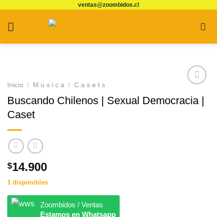
ventas@zoombidos.cl
Saltar
al
contenido
Inicio
/
M u s i c a
/
C a s e t s
Agregar
Buscando Chilenos | Sexual Democracia |
a
Favoritos
Caset
14.900
$
1 disponibles
Zoombidos / Ventas
Estamos en Whatsapp