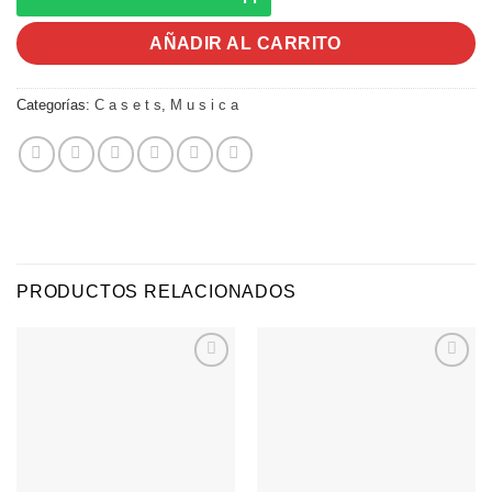
AÑADIR AL CARRITO
Categorías:
C a s e t s
,
M u s i c a
PRODUCTOS RELACIONADOS
Agregar
Agregar
a
a
Favoritos
Favoritos