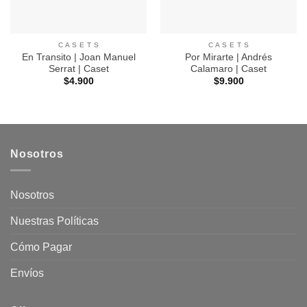
C A S E T S
C A S E T S
En Transito | Joan Manuel
Por Mirarte | Andrés
Serrat | Caset
Calamaro | Caset
$
4.900
$
9.900
Nosotros
Nosotros
Nuestras Políticas
Cómo Pagar
Envíos