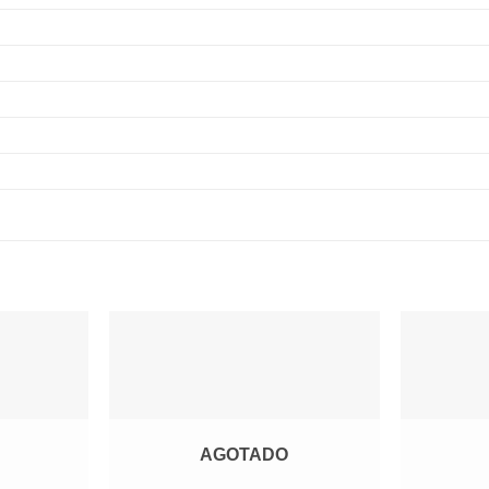
Agregar
Agregar
a
a
Favoritos
Favoritos
AGOTADO