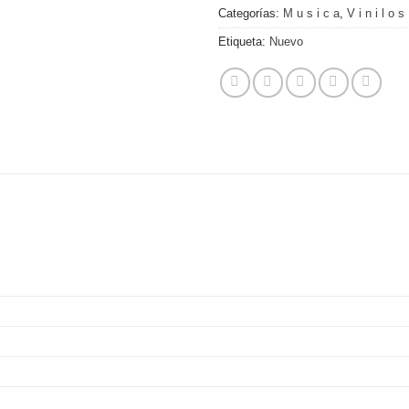
Categorías:
M u s i c a
,
V i n i l o s
Etiqueta:
Nuevo