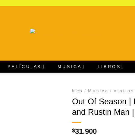
P E L Í C U L A S
M U S I C A
L I B R O S
Inicio
/
M u s i c a
/
V i n i l o s
Out Of Season |
Agregar
and Rustin Man | 
a
Favoritos
31.900
$