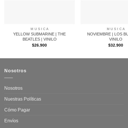
+
+
M U S I C A
M U S I C A
YELLOW SUBMARINE | THE
NOVIEMBRE | LOS B
BEATLES | VINILO
VINILO
$
26.900
$
32.900
Nosotros
Nosotros
Nuestras Políticas
Cómo Pagar
Envíos