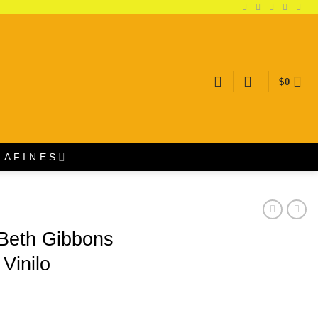
$
0
A F I N E S
 Beth Gibbons
Vinilo