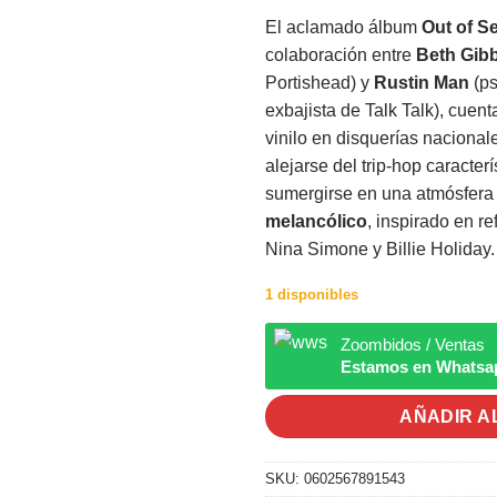
El aclamado álbum
Out of S
colaboración entre
Beth Gib
Portishead) y
Rustin Man
(ps
exbajista de Talk Talk), cuent
vinilo en disquerías nacional
alejarse del trip-hop caracter
sumergirse en una atmósfera
melancólico
, inspirado en r
Nina Simone y Billie Holiday.
1 disponibles
Zoombidos / Ventas
Estamos en Whatsa
AÑADIR A
SKU:
0602567891543