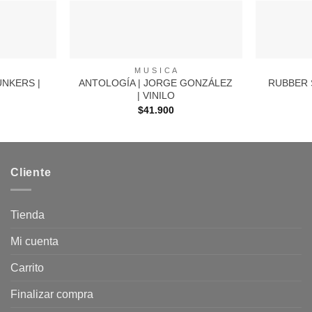
+
+
M U S I C A
UNKERS |
ANTOLOGÍA | JORGE GONZÁLEZ
RUBBER S
| VINILO
$
41.900
Cliente
Tienda
Mi cuenta
Carrito
Finalizar compra