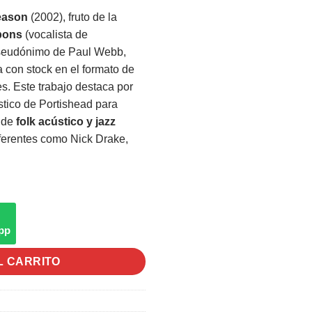
eason
(2002), fruto de la
bons
(vocalista de
eudónimo de Paul Webb,
a con stock en el formato de
es. Este trabajo destaca por
ístico de Portishead para
 de
folk acústico y jazz
eferentes como Nick Drake,
pp
L CARRITO