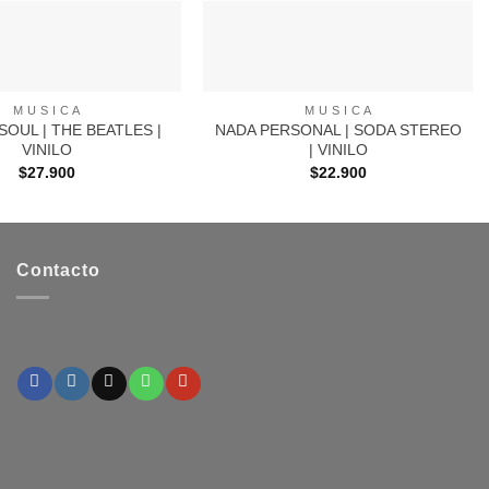
+
M U S I C A
M U S I C A
OUL | THE BEATLES |
NADA PERSONAL | SODA STEREO
VINILO
| VINILO
$
27.900
$
22.900
Contacto