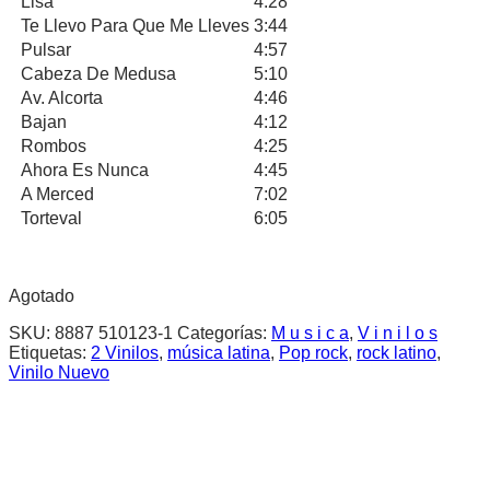
Lisa
4:28
Te Llevo Para Que Me Lleves
3:44
Pulsar
4:57
Cabeza De Medusa
5:10
Av. Alcorta
4:46
Bajan
4:12
Rombos
4:25
Ahora Es Nunca
4:45
A Merced
7:02
Torteval
6:05
Agotado
SKU:
8887 510123-1
Categorías:
M u s i c a
,
V i n i l o s
Etiquetas:
2 Vinilos
,
música latina
,
Pop rock
,
rock latino
,
Vinilo Nuevo