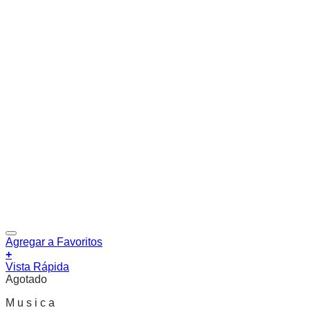
Agregar a Favoritos
+
Vista Rápida
Agotado
M u s i c a