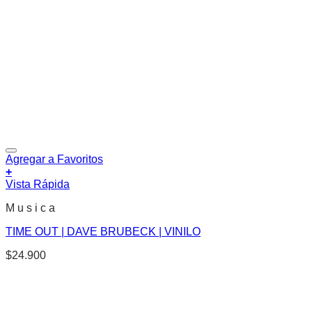
Agregar a Favoritos
+
Vista Rápida
M u s i c a
TIME OUT | DAVE BRUBECK | VINILO
$
24.900