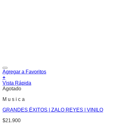
Agregar a Favoritos
+
Vista Rápida
Agotado
M u s i c a
GRANDES ÉXITOS | ZALO REYES | VINILO
$
21.900