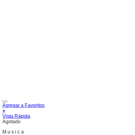
Agregar a Favoritos
+
Vista Rápida
Agotado
M u s i c a