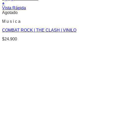
+
Vista Rápida
Agotado
M u s i c a
COMBAT ROCK | THE CLASH | VINILO
$
24.900