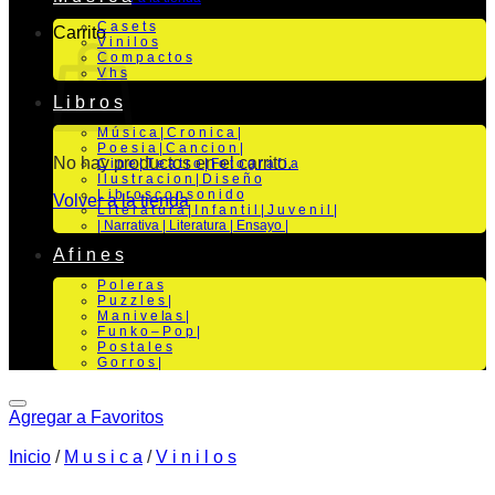
C a s e t s
Carrito
V i n i l o s
C o m p a c t o s
V h s
L i b r o s
M ú s i c a | C r o n i c a |
P o e s i a | C a n c i o n |
No hay productos en el carrito.
C i n e | T e a t r o | Fo t o g r a f i a
I l u s t r a c i o n | D i s e ñ o
L i b r o s c o n s o n i d o
Volver a la tienda
L i t e r a t u r a | I n f a n t i l | J u v e n i l |
| Narrativa | Literatura | Ensayo |
A f i n e s
P o l e r a s
P u z z l e s |
M a n i v e la s |
F u n k o – P o p |
P o s t a l e s
G o r r o s |
Agregar a Favoritos
Inicio
/
M u s i c a
/
V i n i l o s