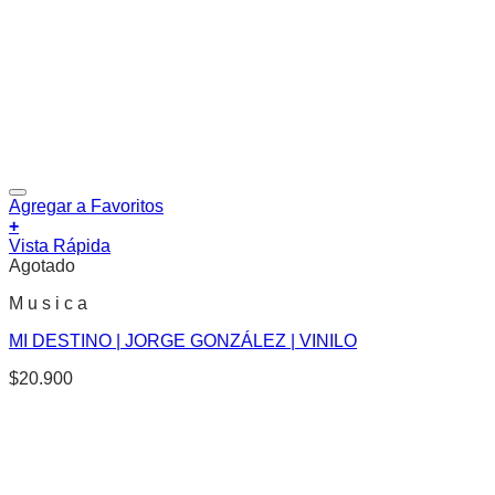
Agregar a Favoritos
+
Vista Rápida
Agotado
M u s i c a
MI DESTINO | JORGE GONZÁLEZ | VINILO
$
20.900