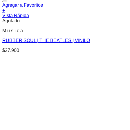
Agregar a Favoritos
+
Vista Rápida
Agotado
M u s i c a
RUBBER SOUL | THE BEATLES | VINILO
$
27.900