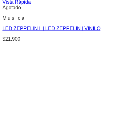
Vista Rápida
Agotado
M u s i c a
LED ZEPPELIN II | LED ZEPPELIN | VINILO
$
21.900