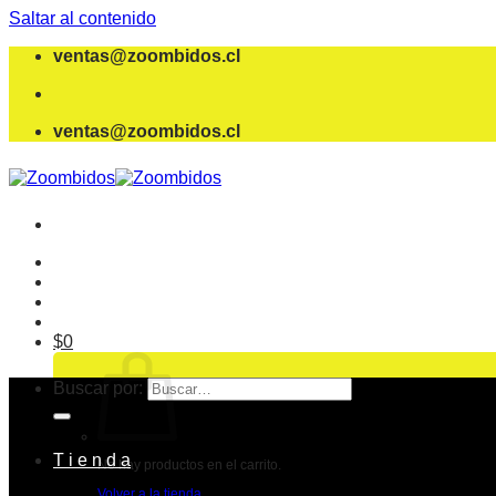
Saltar al contenido
ventas@zoombidos.cl
ventas@zoombidos.cl
$
0
Buscar por:
T i e n d a
No hay productos en el carrito.
Volver a la tienda