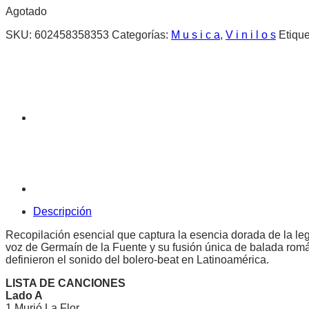
Agotado
SKU:
602458358353
Categorías:
M u s i c a
,
V i n i l o s
Etiqu
Descripción
Recopilación esencial que captura la esencia dorada de la le
voz de Germaín de la Fuente y su fusión única de balada román
definieron el sonido del bolero-beat en Latinoamérica.
LISTA DE CANCIONES
Lado A
1.Murió La Flor