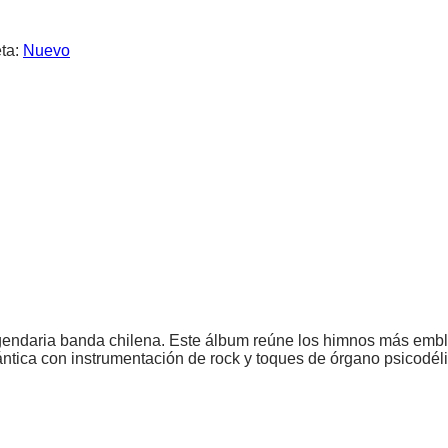
eta:
Nuevo
gendaria banda chilena. Este álbum reúne los himnos más emble
tica con instrumentación de rock y toques de órgano psicodélic