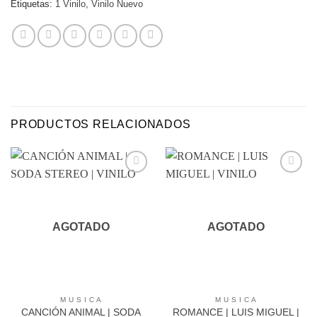
Etiquetas:
1 Vinilo
,
Vinilo Nuevo
PRODUCTOS RELACIONADOS
Agregar
Agregar
a
a
Favoritos
Favoritos
AGOTADO
AGOTADO
M U S I C A
M U S I C A
CANCIÓN ANIMAL | SODA
ROMANCE | LUIS MIGUEL |