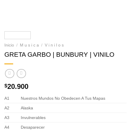
Inicio
/
M u s i c a
/
V i n i l o s
GRETA GARBO | BUNBURY | VINILO
20.900
$
A1
Nuestros Mundos No Obedecen A Tus Mapas
A2
Alaska
A3
Invulnerables
A4
Desaparecer