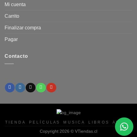
Mi cuenta
Carrito
Finalizar compra
Pagar
Contacto
T I E N D A
P E L Í C U L A S
M U S I C A
L I B R O S
A F I N E S
Copyright 2026 ©
VTiendas.cl