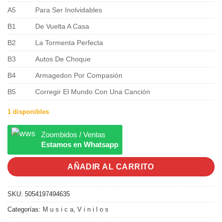
A5
Para Ser Inolvidables
B1
De Vuelta A Casa
B2
La Tormenta Perfecta
B3
Autos De Choque
B4
Armagedon Por Compasión
B5
Corregir El Mundo Con Una Canción
1 disponibles
Zoombidos / Ventas
Estamos en Whatsapp
AÑADIR AL CARRITO
SKU:
5054197494635
Categorías:
M u s i c a
,
V i n i l o s