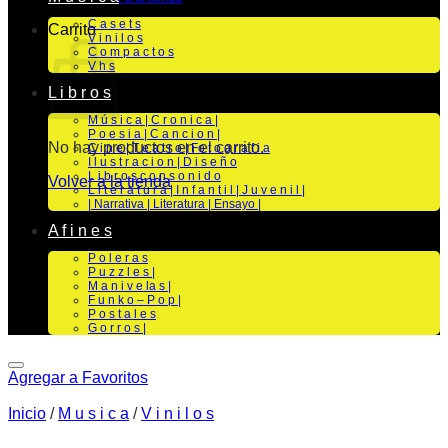
C a s e t s
Carrito
V i n i l o s
C o m p a c t o s
V h s
L i b r o s
M ú s i c a | C r o n i c a |
P o e s i a | C a n c i o n |
No hay productos en el carrito.
C i n e | T e a t r o | Fo t o g r a f i a
I l u s t r a c i o n | D i s e ñ o
L i b r o s c o n s o n i d o
Volver a la tienda
L i t e r a t u r a | I n f a n t i l | J u v e n i l |
| Narrativa | Literatura | Ensayo |
A f i n e s
P o l e r a s
P u z z l e s |
M a n i v e la s |
F u n k o – P o p |
P o s t a l e s
G o r r o s |
Agregar a Favoritos
Inicio
/
M u s i c a
/
V i n i l o s