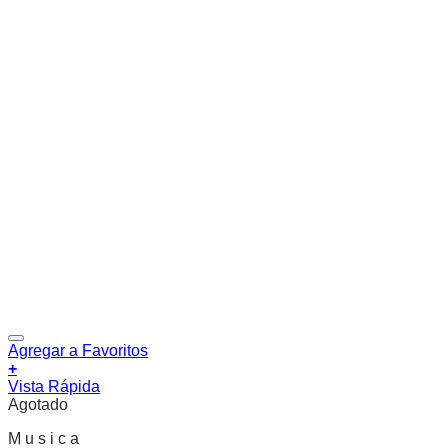
Agregar a Favoritos
+
Vista Rápida
Agotado
M u s i c a