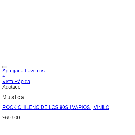
Agregar a Favoritos
+
Vista Rápida
Agotado
M u s i c a
ROCK CHILENO DE LOS 80S | VARIOS | VINILO
$
69.900