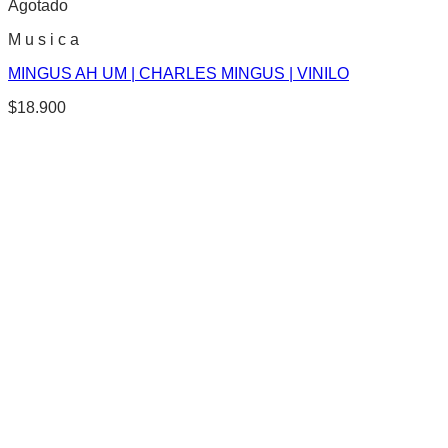
Agotado
M u s i c a
MINGUS AH UM | CHARLES MINGUS | VINILO
$
18.900