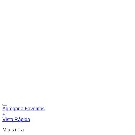
Agregar a Favoritos
+
Vista Rápida
M u s i c a