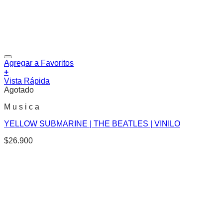
Agregar a Favoritos
+
Vista Rápida
Agotado
M u s i c a
YELLOW SUBMARINE | THE BEATLES | VINILO
$
26.900