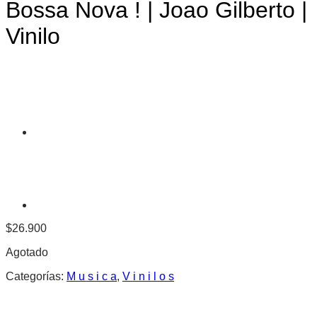
Bossa Nova ! | Joao Gilberto |
Vinilo
$
26.900
Agotado
Categorías:
M u s i c a
,
V i n i l o s