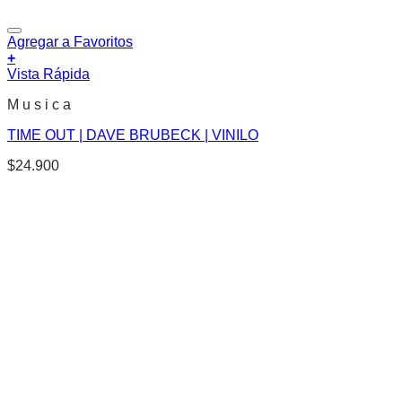
Agregar a Favoritos
+
Vista Rápida
M u s i c a
TIME OUT | DAVE BRUBECK | VINILO
$
24.900