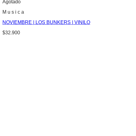
Agotado
M u s i c a
NOVIEMBRE | LOS BUNKERS | VINILO
$
32.900