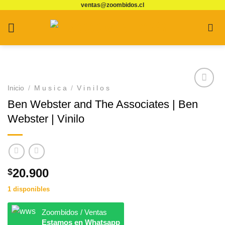
ventas@zoombidos.cl
Saltar
al
contenido
Inicio
/
M u s i c a
/
V i n i l o s
Agregar
Ben Webster and The Associates | Ben
a
Favoritos
Webster | Vinilo
20.900
$
1 disponibles
Zoombidos / Ventas
Estamos en Whatsapp