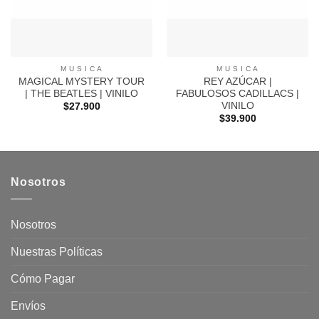
M U S I C A
M U S I C A
MAGICAL MYSTERY TOUR
REY AZÚCAR |
| THE BEATLES | VINILO
FABULOSOS CADILLACS |
VINILO
$
27.900
$
39.900
Nosotros
Nosotros
Nuestras Políticas
Cómo Pagar
Envíos