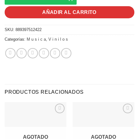
AÑADIR AL CARRITO
SKU:
889397512422
Categorías:
M u s i c a
,
V i n i l o s
PRODUCTOS RELACIONADOS
Agregar
Agregar
a
a
Favoritos
Favoritos
AGOTADO
AGOTADO