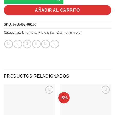
AÑADIR AL CARRITO
SKU:
9788492799190
Categorías:
L i b r o s
,
P o e s i a | C a n c i o n e s |
PRODUCTOS RELACIONADOS
-8%
Agregar
Agregar
a
a
Favoritos
Favoritos