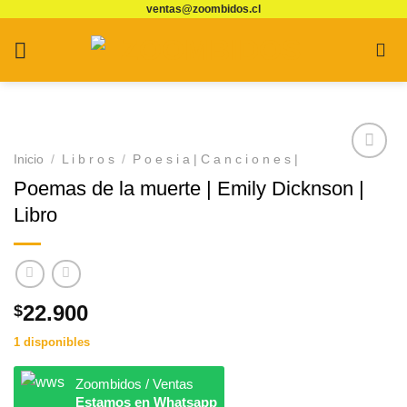
ventas@zoombidos.cl
Saltar
al
contenido
Inicio
/
L i b r o s
/
P o e s i a | C a n c i o n e s |
Agregar
Poemas de la muerte | Emily Dicknson |
a
Favoritos
Libro
22.900
$
1 disponibles
Zoombidos / Ventas
Estamos en Whatsapp