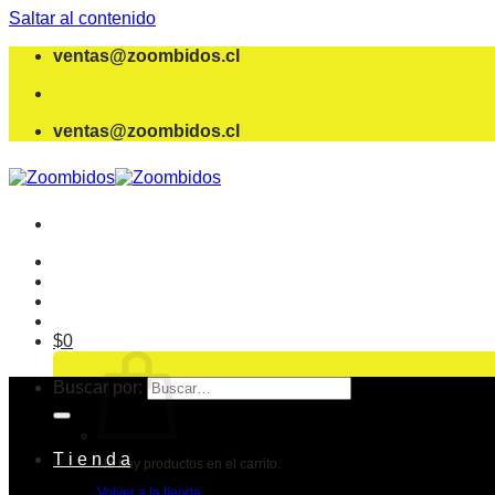
Saltar al contenido
ventas@zoombidos.cl
ventas@zoombidos.cl
$
0
Buscar por:
T i e n d a
No hay productos en el carrito.
Volver a la tienda