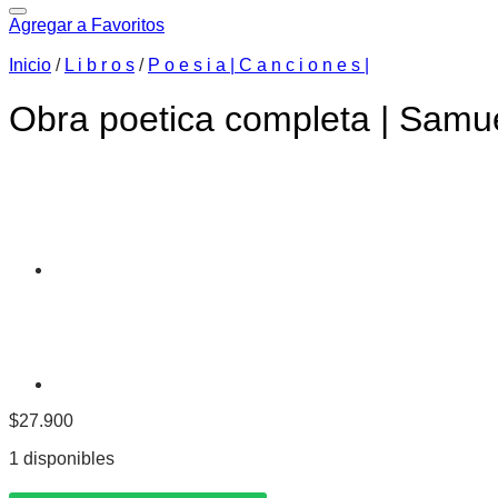
Agregar a Favoritos
Inicio
/
L i b r o s
/
P o e s i a | C a n c i o n e s |
Obra poetica completa | Samuel
$
27.900
1 disponibles