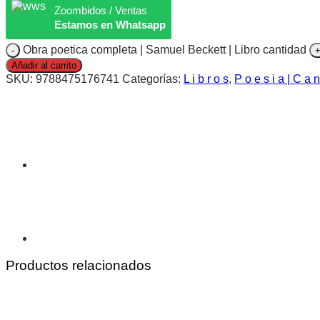
Zoombidos / Ventas
Estamos en Whatsapp
Obra poetica completa | Samuel Beckett | Libro cantidad
Añadir al carrito
SKU:
9788475176741
Categorías:
L i b r o s
,
P o e s i a | C a n
Productos relacionados