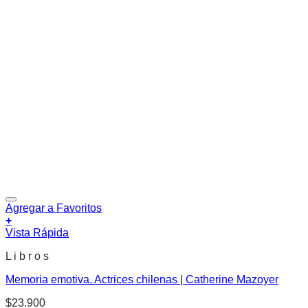
Agregar a Favoritos
+
Vista Rápida
L i b r o s
Memoria emotiva. Actrices chilenas | Catherine Mazoyer
$
23.900