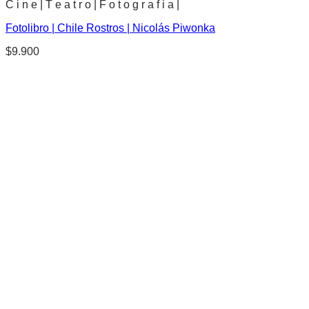
C i n e | T e a t r o | F o t o g r a f i a |
Fotolibro | Chile Rostros | Nicolás Piwonka
$
9.900