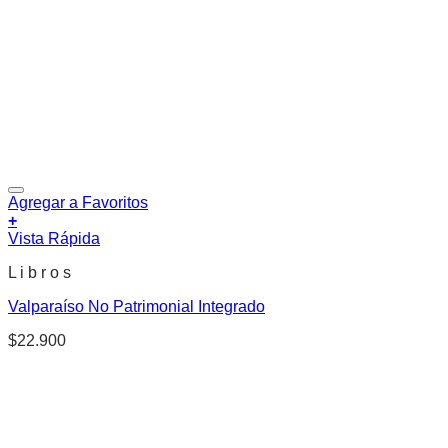
Agregar a Favoritos
+
Vista Rápida
L i b r o s
Valparaíso No Patrimonial Integrado
$
22.900