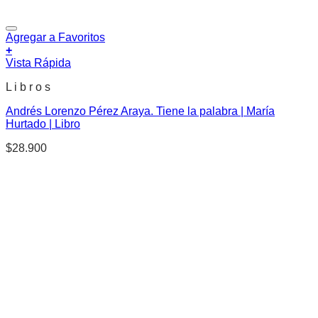
Agregar a Favoritos
+
Vista Rápida
L i b r o s
Andrés Lorenzo Pérez Araya. Tiene la palabra | María
Hurtado | Libro
$
28.900