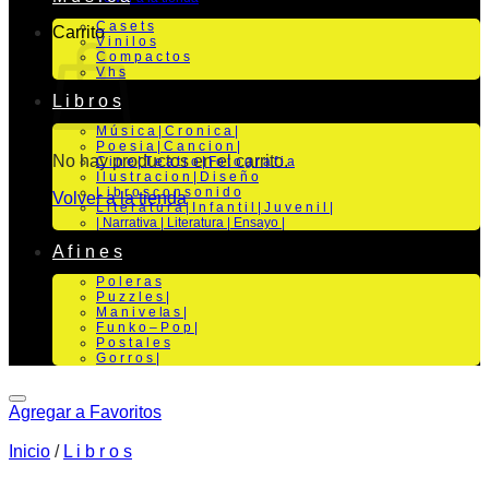
C a s e t s
Carrito
V i n i l o s
C o m p a c t o s
V h s
L i b r o s
M ú s i c a | C r o n i c a |
P o e s i a | C a n c i o n |
No hay productos en el carrito.
C i n e | T e a t r o | Fo t o g r a f i a
I l u s t r a c i o n | D i s e ñ o
L i b r o s c o n s o n i d o
Volver a la tienda
L i t e r a t u r a | I n f a n t i l | J u v e n i l |
| Narrativa | Literatura | Ensayo |
A f i n e s
P o l e r a s
P u z z l e s |
M a n i v e la s |
F u n k o – P o p |
P o s t a l e s
G o r r o s |
Agregar a Favoritos
Inicio
/
L i b r o s