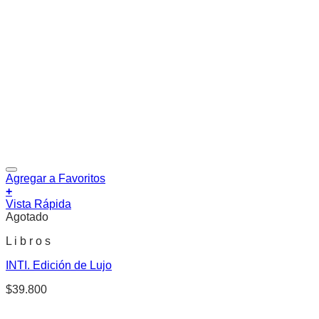
Agregar a Favoritos
+
Vista Rápida
Agotado
L i b r o s
INTI. Edición de Lujo
$
39.800