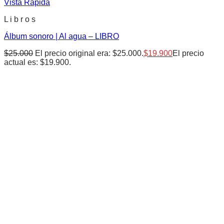
Vista Rápida
L i b r o s
Álbum sonoro | Al agua – LIBRO
$
25.000
El precio original era: $25.000.
$
19.900
El precio
actual es: $19.900.