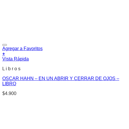
Agregar a Favoritos
+
Vista Rápida
L i b r o s
OSCAR HAHN – EN UN ABRIR Y CERRAR DE OJOS –
LIBRO
$
4.900