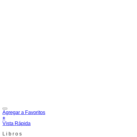
Agregar a Favoritos
+
Vista Rápida
L i b r o s