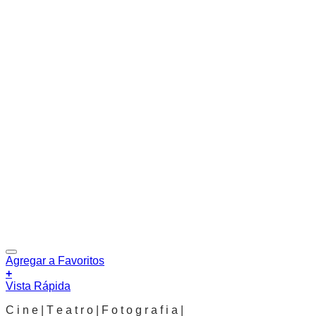
Agregar a Favoritos
+
Vista Rápida
C i n e | T e a t r o | F o t o g r a f i a |