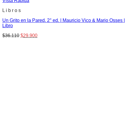
Vista Rápida
L i b r o s
Un Grito en la Pared. 2° ed. | Mauricio Vico & Mario Osses |
Libro
El
El
$
36.110
$
29.900
precio
precio
original
actual
era:
es:
$36.110.
$29.900.