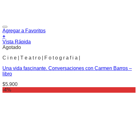
Agregar a Favoritos
+
Vista Rápida
Agotado
C i n e | T e a t r o | F o t o g r a f i a |
Una vida fascinante. Conversaciones con Carmen Barros –
libro
$
5.900
-4%