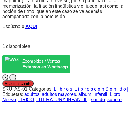
magnitud). La escritura en verso, por su parte, facilita la
memorización, la fijación lingüística y el juego, así como la
noción de ritmo, que en este caso se ve además
acompañada con la percusión.
Escúchalo
AQUÍ
1 disponibles
Zoombidos / Ventas
Estamos en Whatsapp
Álbum
sonoro
Añadir al carrito
|
SKU:
AS-01
Categorías:
L i b r o s
,
L i b r o s c o n S o n i d o |
Chin
Etiquetas:
adultos
,
adultos mayores
,
álbum
,
infantil
,
Libro
chin
Nuevo
,
LIRICO
,
LITERATURA INFANTIL;
,
sonido
,
sonoro
chin
-
LIBRO
cantidad