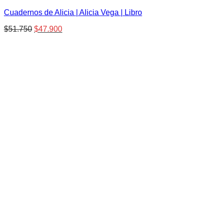
Cuadernos de Alicia | Alicia Vega | Libro
El
El
$
51.750
$
47.900
precio
precio
original
actual
era:
es:
$51.750.
$47.900.