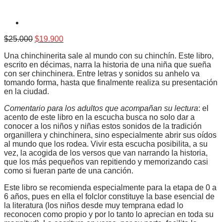
El
El
$
25.000
$
19.900
precio
precio
Una chinchinerita sale al mundo con su chinchín. Este libro,
original
actual
escrito en décimas, narra la historia de una niña que sueña
era:
es:
con ser chinchinera. Entre letras y sonidos su anhelo va
$25.000.
$19.900.
tomando forma, hasta que finalmente realiza su presentación
en la ciudad.
Comentario para los adultos que acompañan su lectura
: el
acento de este libro en la escucha busca no solo dar a
conocer a los niños y niñas estos sonidos de la tradición
organillera y chinchinera, sino especialmente abrir sus oídos
al mundo que los rodea. Vivir esta escucha posibilita, a su
vez, la acogida de los versos que van narrando la historia,
que los más pequeños van repitiendo y memorizando casi
como si fueran parte de una canción.
Este libro se recomienda especialmente para la etapa de 0 a
6 años, pues en ella el folclor constituye la base esencial de
la literatura (los niños desde muy temprana edad lo
reconocen como propio y por lo tanto lo aprecian en toda su