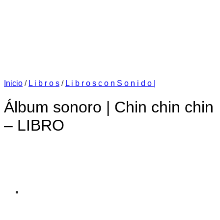
Inicio
/
L i b r o s
/
L i b r o s c o n S o n i d o |
Álbum sonoro | Chin chin chin
– LIBRO