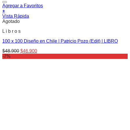
Agregar a Favoritos
+
Vista Rápida
Agotado
L i b r o s
100 x 100 Diseño en Chile | Patricio Pozo (Edit) | LIBRO
El
El
$
48.900
$
46.900
precio
precio
-7%
original
actual
era:
es:
$48.900.
$46.900.