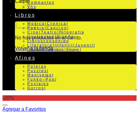
Carrito
C o m p a c t o s
V h s
L i b r o s
M ú s i c a | C r o n i c a |
P o e s i a | C a n c i o n |
C i n e | T e a t r o | Fo t o g r a f i a
I l u s t r a c i o n | D i s e ñ o
No hay productos en el carrito.
L i b r o s c o n s o n i d o
L i t e r a t u r a | I n f a n t i l | J u v e n i l |
Volver a la tienda
| Narrativa | Literatura | Ensayo |
A f i n e s
P o l e r a s
P u z z l e s |
M a n i v e la s |
F u n k o – P o p |
P o s t a l e s
G o r r o s |
-20%
Agregar a Favoritos