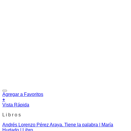
Agregar a Favoritos
+
Vista Rápida
L i b r o s
Andrés Lorenzo Pérez Araya. Tiene la palabra | María
Hurtado | Libro