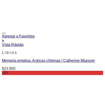
Agregar a Favoritos
+
Vista Rápida
L i b r o s
Memoria emotiva. Actrices chilenas | Catherine Mazoyer
$
23.900
-4%