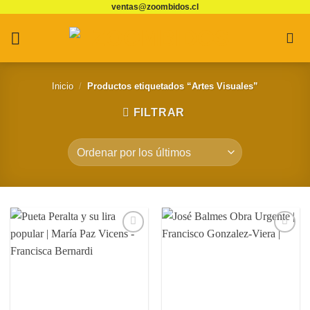
ventas@zoombidos.cl
Saltar
al
contenido
Inicio
/
Productos etiquetados “Artes Visuales”
FILTRAR
Agregar
Agregar
a
a
Favoritos
Favoritos