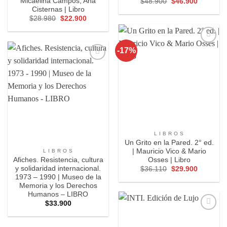
Micaelina Campos, Ana
El
El
$
48.900
$
46.900
precio
precio
Cisternas | Libro
original
actual
El
El
$
28.980
$
22.900
era:
es:
precio
precio
$48.900.
$46.900.
original
actual
era:
es:
$28.980.
$22.900.
-17%
Agregar
a
Favoritos
Agregar
a
Favoritos
L I B R O S
Un Grito en la Pared. 2° ed.
| Mauricio Vico & Mario
L I B R O S
Afiches. Resistencia, cultura
Osses | Libro
y solidaridad internacional.
El
El
$
36.110
$
29.900
precio
precio
1973 – 1990 | Museo de la
original
actual
Memoria y los Derechos
era:
es:
Humanos – LIBRO
$36.110.
$29.900.
$
33.900
Agregar
a