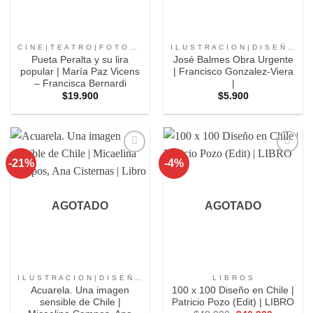
C I N E | T E A T R O | F O T O G R A F I A |
I L U S T R A C I O N | D I S E Ñ O |
Pueta Peralta y su lira
José Balmes Obra Urgente
popular | María Paz Vicens
| Francisco Gonzalez-Viera
– Francisca Bernardi
|
$
19.900
$
5.900
-21%
-4%
Agregar
Agregar
a
a
Favoritos
Favoritos
AGOTADO
AGOTADO
I L U S T R A C I O N | D I S E Ñ O |
L I B R O S
Acuarela. Una imagen
100 x 100 Diseño en Chile |
sensible de Chile |
Patricio Pozo (Edit) | LIBRO