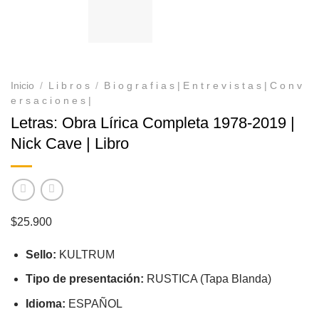
Inicio
/
L i b r o s
/
B i o g r a f i a s | E n t r e v i s t a s | C o n v
e r s a c i o n e s |
Letras: Obra Lírica Completa 1978-2019 |
Nick Cave | Libro
$
25.900
Sello:
KULTRUM
Tipo de presentación:
RUSTICA (Tapa Blanda)
Idioma:
ESPAÑOL