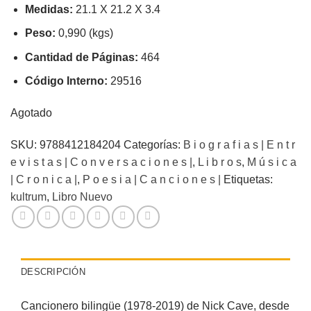
Medidas:
21.1 X 21.2 X 3.4
Peso:
0,990 (kgs)
Cantidad de Páginas:
464
Código Interno:
29516
Agotado
SKU:
9788412184204
Categorías:
B i o g r a f i a s | E n t r
e v i s t a s | C o n v e r s a c i o n e s |
,
L i b r o s
,
M ú s i c a
| C r o n i c a |
,
P o e s i a | C a n c i o n e s |
Etiquetas:
kultrum
,
Libro Nuevo
DESCRIPCIÓN
Cancionero bilingüe (1978-2019) de Nick Cave, desde