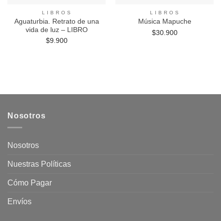
L I B R O S
L I B R O S
Aguaturbia. Retrato de una
Música Mapuche
vida de luz – LIBRO
$
30.900
$
9.900
Nosotros
Nosotros
Nuestras Políticas
Cómo Pagar
Envíos