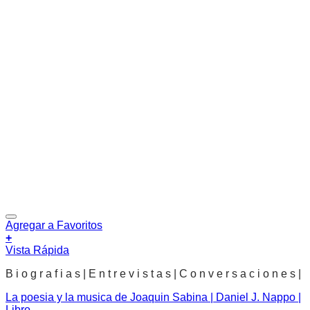
Agregar a Favoritos
+
Vista Rápida
B i o g r a f i a s | E n t r e v i s t a s | C o n v e r s a c i o n e s |
La poesia y la musica de Joaquin Sabina | Daniel J. Nappo |
Libro