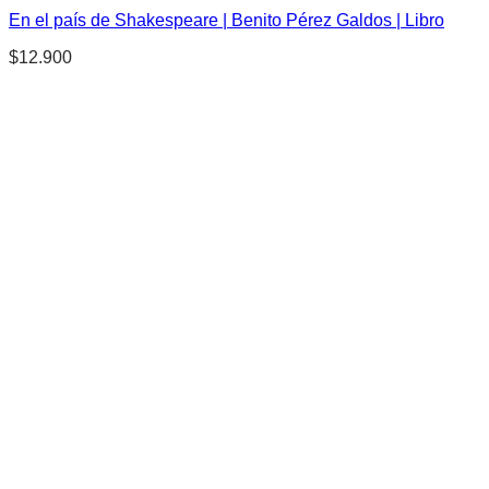
En el país de Shakespeare | Benito Pérez Galdos | Libro
$
12.900