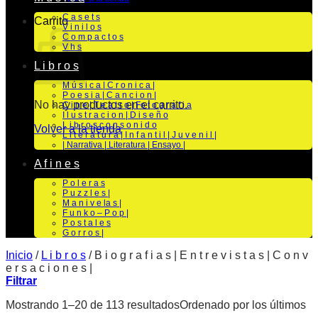
C a s e t s
Carrito
V i n i l o s
C o m p a c t o s
V h s
L i b r o s
M ú s i c a | C r o n i c a |
P o e s i a | C a n c i o n |
No hay productos en el carrito.
C i n e | T e a t r o | Fo t o g r a f i a
I l u s t r a c i o n | D i s e ñ o
L i b r o s c o n s o n i d o
Volver a la tienda
L i t e r a t u r a | I n f a n t i l | J u v e n i l |
| Narrativa | Literatura | Ensayo |
A f i n e s
P o l e r a s
P u z z l e s |
M a n i v e la s |
F u n k o – P o p |
P o s t a l e s
G o r r o s |
Inicio
/
L i b r o s
/
B i o g r a f i a s | E n t r e v i s t a s | C o n v
e r s a c i o n e s |
Filtrar
Mostrando 1–20 de 113 resultados
Ordenado por los últimos