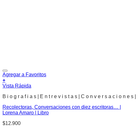
Agregar a Favoritos
+
Vista Rápida
B i o g r a f i a s | E n t r e v i s t a s | C o n v e r s a c i o n e s |
Recolectoras, Conversaciones con diez escritoras… |
Lorena Amaro | Libro
$
12.900