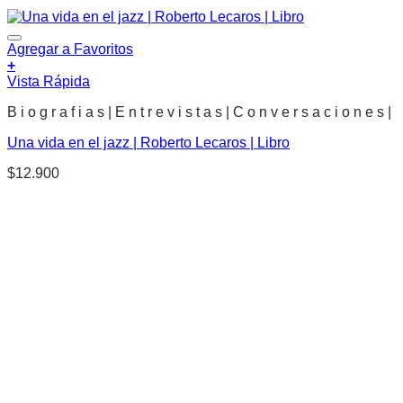
Agregar a Favoritos
+
Vista Rápida
B i o g r a f i a s | E n t r e v i s t a s | C o n v e r s a c i o n e s |
Una vida en el jazz | Roberto Lecaros | Libro
$
12.900