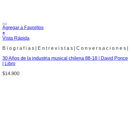
Agregar a Favoritos
+
Vista Rápida
B i o g r a f i a s | E n t r e v i s t a s | C o n v e r s a c i o n e s |
30 Años de la industria musical chilena 88-18 | David Ponce
| Libro
$
14.900