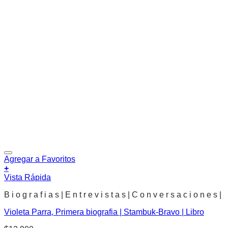
Agregar a Favoritos
+
Vista Rápida
B i o g r a f i a s | E n t r e v i s t a s | C o n v e r s a c i o n e s |
Violeta Parra, Primera biografia | Stambuk-Bravo | Libro