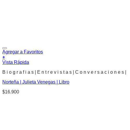
Agregar a Favoritos
+
Vista Rápida
B i o g r a f i a s | E n t r e v i s t a s | C o n v e r s a c i o n e s |
Norteña | Julieta Venegas | Libro
$
16.900