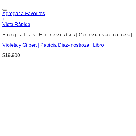
Agregar a Favoritos
+
Vista Rápida
B i o g r a f i a s | E n t r e v i s t a s | C o n v e r s a c i o n e s |
Violeta y Gilbert | Patricia Diaz-Inostroza | Libro
$
19.900