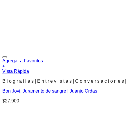
Agregar a Favoritos
+
Vista Rápida
B i o g r a f i a s | E n t r e v i s t a s | C o n v e r s a c i o n e s |
Bon Jovi, Juramento de sangre | Juanjo Ordas
$
27.900