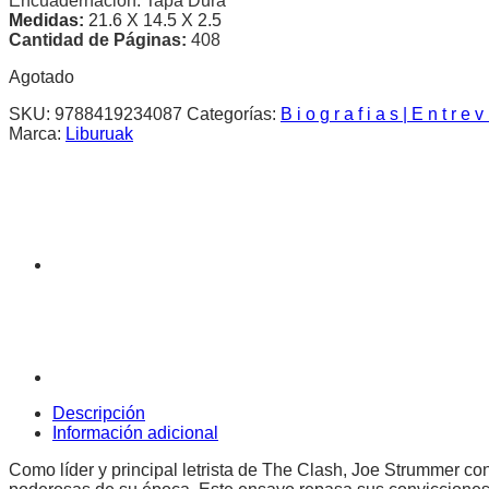
Encuadernación: Tapa Dura
Medidas:
21.6 X 14.5 X 2.5
Cantidad de Páginas:
408
Agotado
SKU:
9788419234087
Categorías:
B i o g r a f i a s | E n t r e v
Marca:
Liburuak
Descripción
Información adicional
Como líder y principal letrista de The Clash, Joe Strummer 