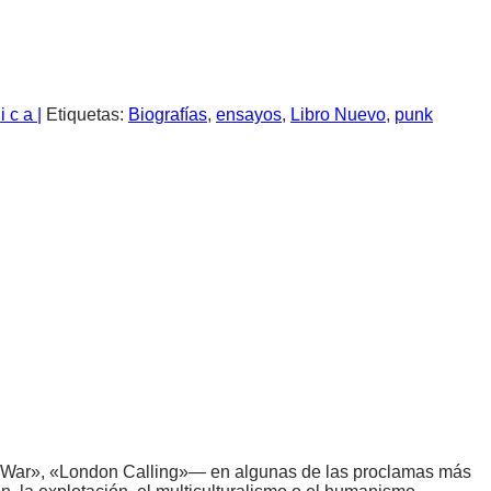
i c a |
Etiquetas:
Biografías
,
ensayos
,
Libro Nuevo
,
punk
vil War», «London Calling»— en algunas de las proclamas más