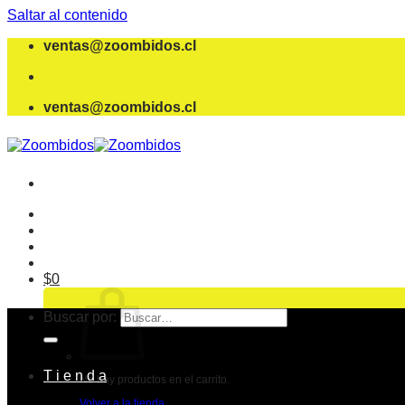
Saltar al contenido
ventas@zoombidos.cl
ventas@zoombidos.cl
$
0
Buscar por:
T i e n d a
No hay productos en el carrito.
Volver a la tienda