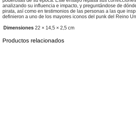
poderosas de su época. Este ensayo repasa sus convicciones s
analizando su influencia e impacto, y preguntándose de dónde
pirata, así como en testimonios de las personas a las que inspir
definieron a uno de los mayores iconos del punk del Reino U
Dimensiones
22 × 14,5 × 2,5 cm
Productos relacionados