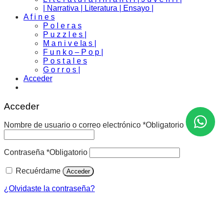
| Narrativa | Literatura | Ensayo |
A f i n e s
P o l e r a s
P u z z l e s |
M a n i v e la s |
F u n k o – P o p |
P o s t a l e s
G o r r o s |
Acceder
Acceder
Nombre de usuario o correo electrónico
*
Obligatorio
Contraseña
*
Obligatorio
Recuérdame
Acceder
¿Olvidaste la contraseña?