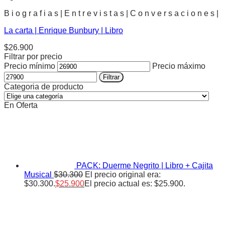
B i o g r a f i a s | E n t r e v i s t a s | C o n v e r s a c i o n e s |
La carta | Enrique Bunbury | Libro
$
26.900
Filtrar por precio
Precio mínimo
Precio máximo
Filtrar
Categoria de producto
En Oferta
PACK: Duerme Negrito | Libro + Cajita
Musical
$
30.300
El precio original era:
$30.300.
$
25.900
El precio actual es: $25.900.