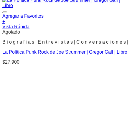
Agregar a Favoritos
+
Vista Rápida
Agotado
B i o g r a f i a s | E n t r e v i s t a s | C o n v e r s a c i o n e s |
La Política Punk Rock de Joe Strummer | Gregor Gall | Libro
$
27.900