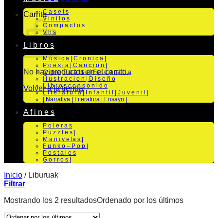
C a s e t s
Carrito
V i n i l o s
C o m p a c t o s
V h s
L i b r o s
M ú s i c a | C r o n i c a |
P o e s i a | C a n c i o n |
No hay productos en el carrito.
C i n e | T e a t r o | Fo t o g r a f i a
I l u s t r a c i o n | D i s e ñ o
L i b r o s c o n s o n i d o
Volver a la tienda
L i t e r a t u r a | I n f a n t i l | J u v e n i l |
| Narrativa | Literatura | Ensayo |
A f i n e s
P o l e r a s
P u z z l e s |
M a n i v e la s |
F u n k o – P o p |
P o s t a l e s
G o r r o s |
Inicio
/
Liburuak
Filtrar
Mostrando los 2 resultados
Ordenado por los últimos