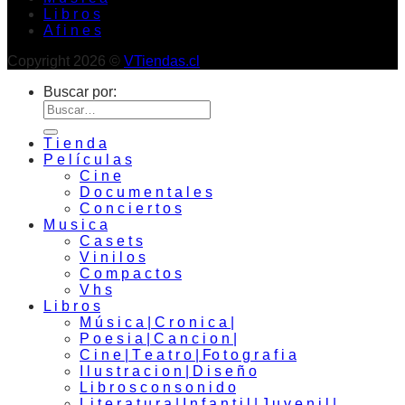
L i b r o s
A f i n e s
Copyright 2026 ©
VTiendas.cl
Buscar por:
T i e n d a
P e l í c u l a s
C i n e
D o c u m e n t a l e s
C o n c i e r t o s
M u s i c a
C a s e t s
V i n i l o s
C o m p a c t o s
V h s
L i b r o s
M ú s i c a | C r o n i c a |
P o e s i a | C a n c i o n |
C i n e | T e a t r o | Fo t o g r a f i a
I l u s t r a c i o n | D i s e ñ o
L i b r o s c o n s o n i d o
L i t e r a t u r a | I n f a n t i l | J u v e n i l |