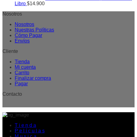
Libro
$
14.900
Nosotros
Nosotros
Nuestras Políticas
Cómo Pagar
Envíos
Cliente
Tienda
Mi cuenta
Carrito
Finalizar compra
Pagar
Contacto
T i e n d a
P e l í c u l a s
M u s i c a