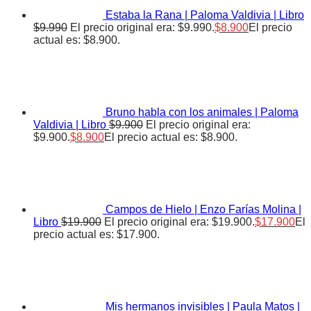
Estaba la Rana | Paloma Valdivia | Libro
$
9.990
El precio original era: $9.990.
$
8.900
El precio
actual es: $8.900.
Bruno habla con los animales | Paloma
Valdivia | Libro
$
9.900
El precio original era:
$9.900.
$
8.900
El precio actual es: $8.900.
Campos de Hielo | Enzo Farías Molina |
Libro
$
19.900
El precio original era: $19.900.
$
17.900
El
precio actual es: $17.900.
Mis hermanos invisibles | Paula Matos |