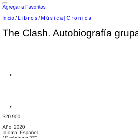
Agregar a Favoritos
Inicio
/
L i b r o s
/
M ú s i c a | C r o n i c a |
The Clash. Autobiografía grupa
$
20.900
Año: 2020
Idioma: Español