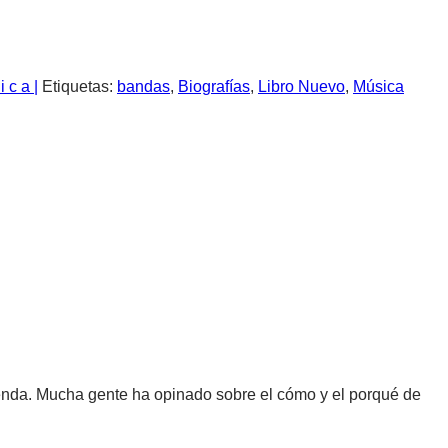
i c a |
Etiquetas:
bandas
,
Biografías
,
Libro Nuevo
,
Música
eyenda. Mucha gente ha opinado sobre el cómo y el porqué de