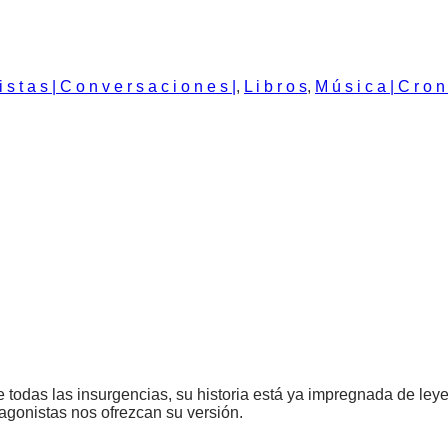
 i s t a s | C o n v e r s a c i o n e s |
,
L i b r o s
,
M ú s i c a | C r o n 
de todas las insurgencias, su historia está ya impregnada de l
agonistas nos ofrezcan su versión.