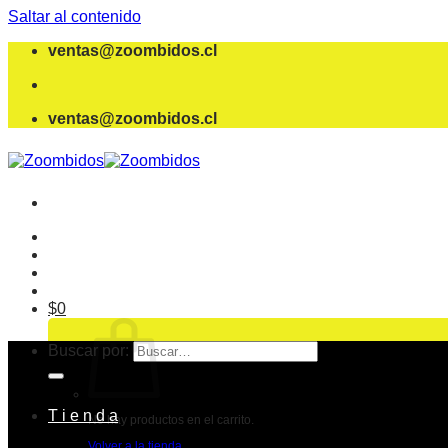
Saltar al contenido
ventas@zoombidos.cl
ventas@zoombidos.cl
$
0
Buscar por:
T i e n d a
No hay productos en el carrito.
Volver a la tienda