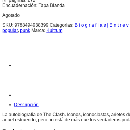
N° páginas: 272
Encuadernación: Tapa Blanda
Agotado
SKU:
9788494938399
Categorías:
B i o g r a f i a s | E n t r e v
popular
,
punk
Marca:
Kultrum
Descripción
La autobiografía de The Clash. Iconos, iconoclastas, arietes 
aquel estruendo, pero no está de más que los verdaderos prot