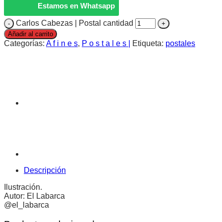
Estamos en Whatsapp
Carlos Cabezas | Postal cantidad
Añadir al carrito
Categorías:
A f i n e s
,
P o s t a l e s |
Etiqueta:
postales
Descripción
Ilustración.
Autor: El Labarca
@el_labarca