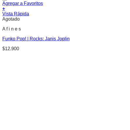
Agregar a Favoritos
+
Vista Rápida
Agotado
A f i n e s
Funko Pop! | Rocks: Janis Joplin
$
12.900