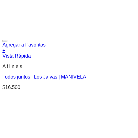
Agregar a Favoritos
+
Vista Rápida
A f i n e s
Todos juntos | Los Jaivas | MANIVELA
$
16.500