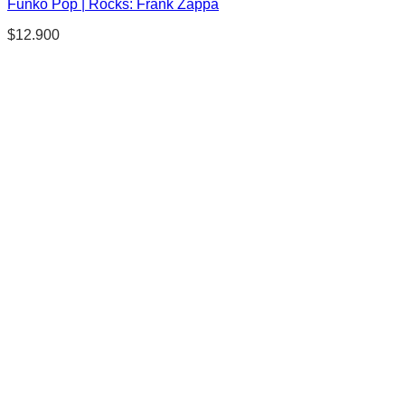
Funko Pop | Rocks: Frank Zappa
$
12.900