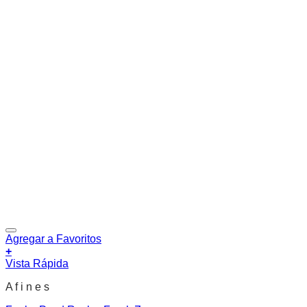
Agregar a Favoritos
+
Vista Rápida
A f i n e s