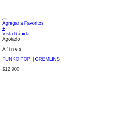
Agregar a Favoritos
+
Vista Rápida
Agotado
A f i n e s
FUNKO POP! | GREMLINS
$
12.900