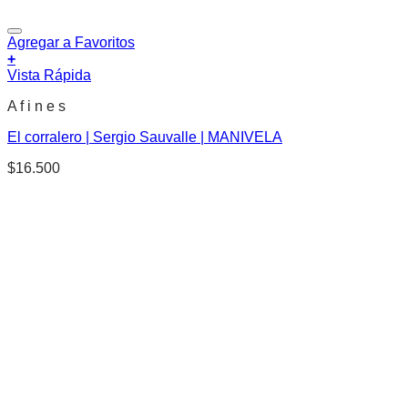
Agregar a Favoritos
+
Vista Rápida
A f i n e s
El corralero | Sergio Sauvalle | MANIVELA
$
16.500