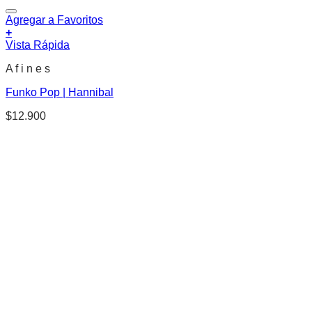
Agregar a Favoritos
+
Vista Rápida
A f i n e s
Funko Pop | Hannibal
$
12.900