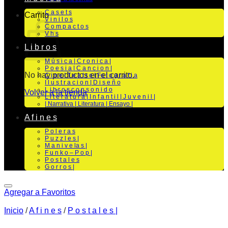
C a s e t s
Carrito
V i n i l o s
C o m p a c t o s
V h s
L i b r o s
M ú s i c a | C r o n i c a |
P o e s i a | C a n c i o n |
No hay productos en el carrito.
C i n e | T e a t r o | Fo t o g r a f i a
I l u s t r a c i o n | D i s e ñ o
L i b r o s c o n s o n i d o
Volver a la tienda
L i t e r a t u r a | I n f a n t i l | J u v e n i l |
| Narrativa | Literatura | Ensayo |
A f i n e s
P o l e r a s
P u z z l e s |
M a n i v e la s |
F u n k o – P o p |
P o s t a l e s
G o r r o s |
Agregar a Favoritos
Inicio
/
A f i n e s
/
P o s t a l e s |