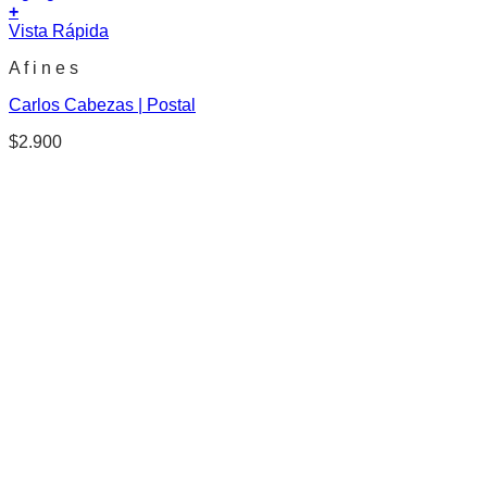
+
Vista Rápida
A f i n e s
Carlos Cabezas | Postal
$
2.900