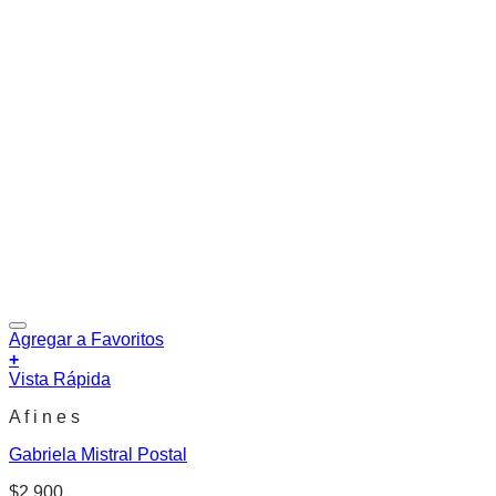
Agregar a Favoritos
+
Vista Rápida
A f i n e s
Gabriela Mistral Postal
$
2.900