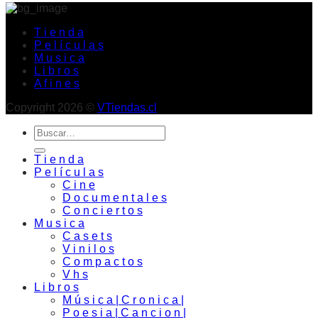
T i e n d a
P e l í c u l a s
M u s i c a
L i b r o s
A f i n e s
Copyright 2026 ©
VTiendas.cl
Buscar
por:
T i e n d a
P e l í c u l a s
C i n e
D o c u m e n t a l e s
C o n c i e r t o s
M u s i c a
C a s e t s
V i n i l o s
C o m p a c t o s
V h s
L i b r o s
M ú s i c a | C r o n i c a |
P o e s i a | C a n c i o n |