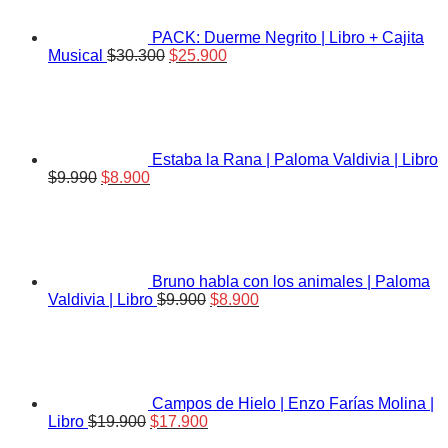
PACK: Duerme Negrito | Libro + Cajita
El
El
Musical
$
30.300
$
25.900
precio
precio
original
actual
era:
es:
$30.300.
$25.900.
Estaba la Rana | Paloma Valdivia | Libro
El
El
$
9.990
$
8.900
precio
precio
original
actual
era:
es:
$9.990.
$8.900.
Bruno habla con los animales | Paloma
El
El
Valdivia | Libro
$
9.900
$
8.900
precio
precio
original
actual
era:
es:
$9.900.
$8.900.
Campos de Hielo | Enzo Farías Molina |
El
El
Libro
$
19.900
$
17.900
precio
precio