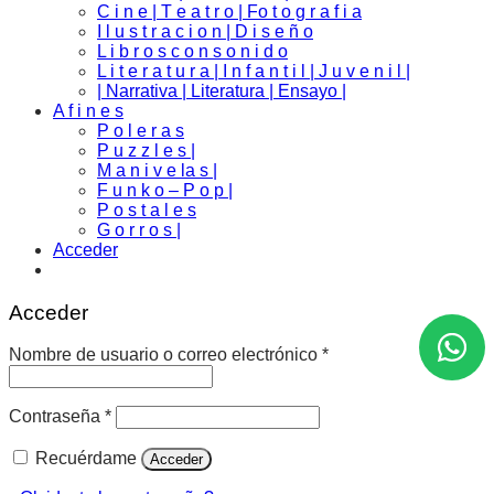
C i n e | T e a t r o | Fo t o g r a f i a
I l u s t r a c i o n | D i s e ñ o
L i b r o s c o n s o n i d o
L i t e r a t u r a | I n f a n t i l | J u v e n i l |
| Narrativa | Literatura | Ensayo |
A f i n e s
P o l e r a s
P u z z l e s |
M a n i v e la s |
F u n k o – P o p |
P o s t a l e s
G o r r o s |
Acceder
Acceder
Obligatorio
Nombre de usuario o correo electrónico
*
Obligatorio
Contraseña
*
Recuérdame
Acceder